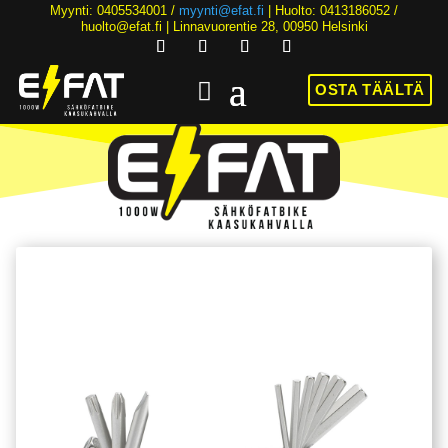
Myynti: 0405534001 /
myynti@efat.fi
| Huolto: 0413186052 /
huolto@efat.fi | Linnavuorentie 28, 00950 Helsinki
OSTA TÄÄLTÄ
HINTA NYT ALK. 2899€! | 36KK KOROTONTA MAKSUAIKAA | ALK. 89€/KK