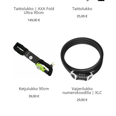
Taittolukko | AXA Fold
Taittolukko
Ultra 90cm
35,00
€
149,00
€
Vaijerilukko
Ketjulukko 90cm
numerokoodilla | XLC
39,00
€
29,00
€