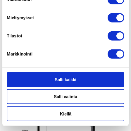
valinta
Mieltymykset
Tilastot
E/FAT vakio satula
20,00
€
Markkinointi
Salli kaikki
Satulatolpat
Salli valinta
Ale!
Kiellä