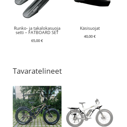
Runko- ja takalokasuoja
Käsisuojat
setti – FATBOARD SET
40,00
€
65,00
€
Tavaratelineet