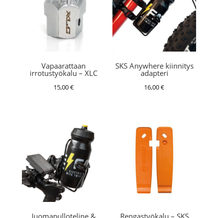
Vapaarattaan
SKS Anywhere kiinnitys
irrotustyökalu – XLC
adapteri
15,00
€
16,00
€
Juomapulloteline &
Rengastyökalu – SKS