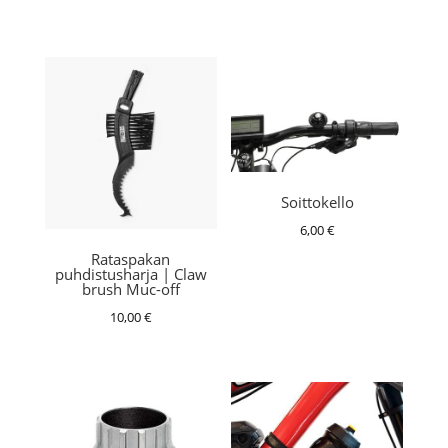
Soittokello
6,00
€
Rataspakan
puhdistusharja | Claw
brush Muc-off
10,00
€