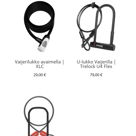
Vaijerilukko avaimella |
U-lukko Vaijerilla |
XLC
Trelock U4 Flex
29,00
€
79,00
€