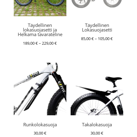
Täydellinen
Täydellinen
lokasuojasetti ja
Lokasuojasetti
Helkama tavarateline
Hintaluokka:
85,00
€
–
105,00
€
Hintaluokka:
189,00
€
–
229,00
€
85,00 €
189,00 €
-
-
105,00 €
229,00 €
Runkolokasuoja
Takalokasuoja
30,00
€
30,00
€