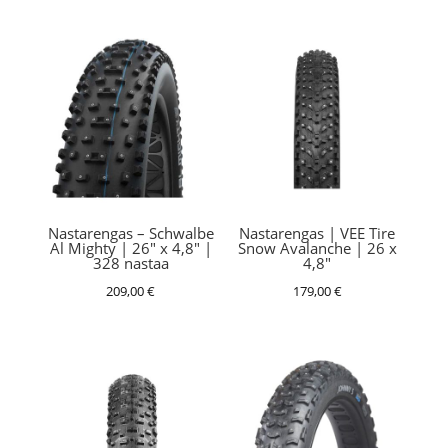
Nastarengas – Schwalbe
Nastarengas | VEE Tire
Al Mighty | 26″ x 4,8″ |
Snow Avalanche | 26 x
328 nastaa
4,8″
209,00
€
179,00
€