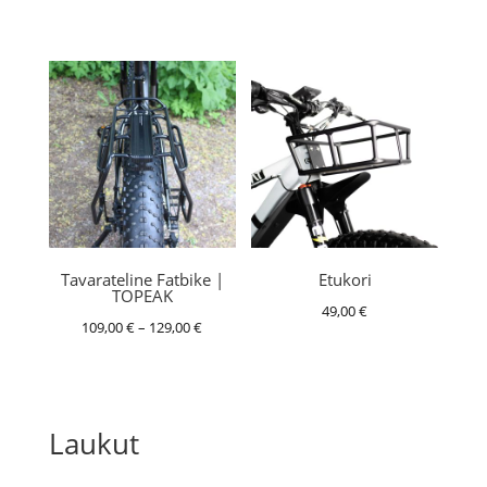
109,00 €
189,00 €
-
-
129,00 €
229,00 €
Tavarateline Fatbike |
Etukori
TOPEAK
49,00
€
Hintaluokka:
109,00
€
–
129,00
€
109,00 €
-
129,00 €
Laukut