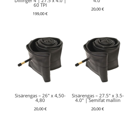
Dillinger 4 | 27.5 x 4.0 |
4.0″
60 TPI
20,00
€
199,00
€
Sisärengas – 26″ x 4,50-
Sisärengas – 27.5″ x 3.5-
4,80
4.0″ | Semifat malliin
20,00
€
20,00
€