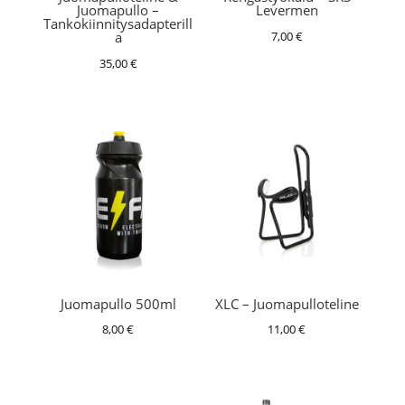
Juomapullo –
Levermen
Tankokiinnitysadapterill
7,00
€
a
35,00
€
Juomapullo 500ml
XLC – Juomapulloteline
8,00
€
11,00
€