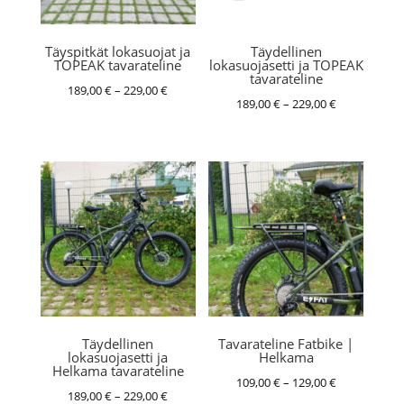
Täyspitkät lokasuojat ja
Täydellinen
TOPEAK tavarateline
lokasuojasetti ja TOPEAK
tavarateline
Hintaluokka:
189,00
€
–
229,00
€
Hintaluokka:
189,00
€
–
229,00
€
189,00 €
189,00 €
-
-
229,00 €
229,00 €
Täydellinen
Tavarateline Fatbike |
lokasuojasetti ja
Helkama
Helkama tavarateline
Hintaluokka:
109,00
€
–
129,00
€
Hintaluokka:
189,00
€
–
229,00
€