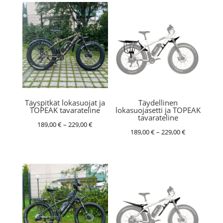
Täyspitkät lokasuojat ja
Täydellinen
TOPEAK tavarateline
lokasuojasetti ja TOPEAK
tavarateline
Hintaluokka:
189,00
€
–
229,00
€
Hintaluokka:
189,00
€
–
229,00
€
189,00 €
189,00 €
-
-
229,00 €
229,00 €