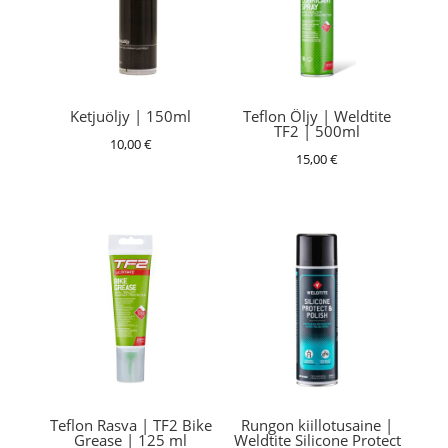
Ketjuöljy | 150ml
Teflon Öljy | Weldtite
TF2 | 500ml
10,00
€
15,00
€
Teflon Rasva | TF2 Bike
Rungon kiillotusaine |
Grease | 125 ml
Weldtite Silicone Protect