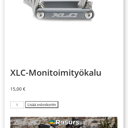
XLC-Monitoimityökalu
15,00
€
XLC-
Lisää ostoskoriin
Monitoimityökalu
määrä