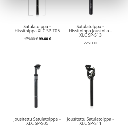
Satulatolppa –
Satulatolppa –
Hissitolppa XLC SP-T05
Hissitolppa Joustolla –
XLC SP-S13
Alkuperäinen
Nykyinen
179,00
€
99,00
€
225,00
€
hinta
hinta
oli:
on:
179,00 €.
99,00 €.
Jousitettu Satulatolppa –
Jousitettu Satulatolppa –
XLC SP-S05
XLC SP-S11