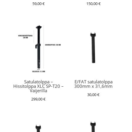
59,00
€
150,00
€
Satulatolppa –
E/FAT satulatolppa
Hissitolppa XLC SP-T20 –
300mm x 31,6mm
Vaijerilla
30,00
€
299,00
€