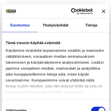
Satulat
Suostumus
Yksityiskohdat
Tietoja
Tämä sivusto käyttää evästeitä
Käytämme evästeitä tarjoamamme sisällön ja mainosten
räätälöimiseen, sosiaalisen median ominaisuuksien
tukemiseen ja kävijämäärämme analysoimiseen. Lisäksi
jaamme sosiaalisen median, mainosalan ja analytiikka-
Satula – DDK Memory
Satula – DDK Memory
alan kumppaneillemme tietoja siitä, miten käytät
Foam Leveä
Foam
sivustoamme. Kumppanimme voivat yhdistää näitä
35,00
€
35,00
€
tietoja muihin tietoihin, joita olet antanut heille tai joita on
kerätty, kun olet käyttänyt heidän palvelujaan.
Suostumuksen
Välttämätön