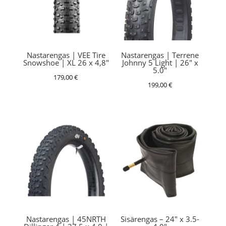
Nastarengas | VEE Tire
Nastarengas | Terrene
Snowshoe | XL 26 x 4,8″
Johnny 5 Light | 26″ x
5.0″
179,00
€
199,00
€
Nastarengas | 45NRTH
Sisärengas – 24″ x 3.5-