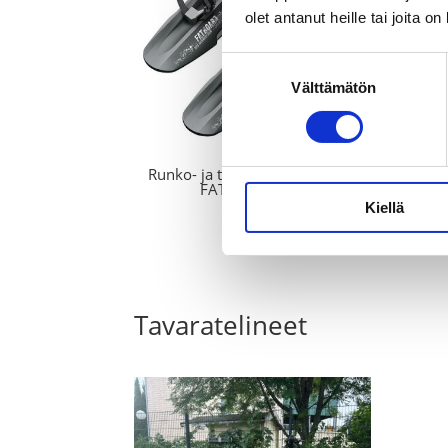
olet antanut heille tai joita o
Suostumuksen
Välttämätön
valinta
Runko- ja takalokasuoja setti –
FATBOARD SET
Kiellä
65,00
€
Tavaratelineet