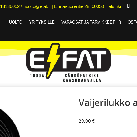
13186052 / huolto@efat.fi | Linnavuorentie 28, 00950 Helsinki
HUOLTO
YRITYKSILLE
VARAOSAT JA TARVIKKEET
OSTA
Vaijerilukko 
29,00
€