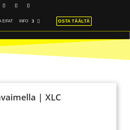
OSTA TÄÄLTÄ
 E/FAT
INFO
avaimella | XLC