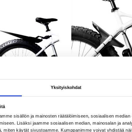
229,00 €
229,0
Takalokasuoja
Extra Lokasuoja
30,00
€
15,00
€
Yksityiskohdat
itä
mme sisällön ja mainosten räätälöimiseen, sosiaalisen median
iseen. Lisäksi jaamme sosiaalisen median, mainosalan ja analy
, miten käytät sivustoamme. Kumppanimme voivat yhdistää näitä t