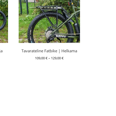
ja
Tavarateline Fatbike | Helkama
Hintaluokka:
109,00
€
–
129,00
€
luokka:
109,00 €
0 €
-
129,00 €
0 €