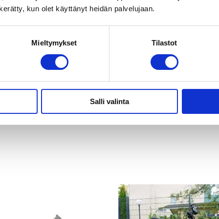
n kerätty, kun olet käyttänyt heidän palvelujaan.
Mieltymykset
Tilastot
Käsisuojat
40,00
€
Salli valinta