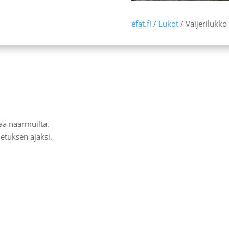
efat.fi
/
Lukot
/ Vaijerilukko
rää naarmuilta.
jetuksen ajaksi.