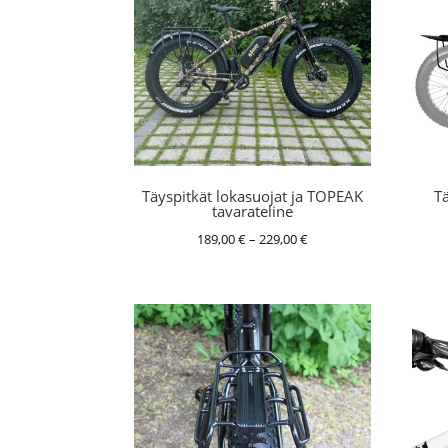
Täyspitkät lokasuojat ja TOPEAK
Tä
tavarateline
Hintaluokka:
189,00
€
–
229,00
€
189,00 €
-
229,00 €