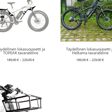
ydellinen lokasuojasetti ja
Täydellinen lokasuojasetti 
TOPEAK tavarateline
Helkama tavarateline
Hintaluokka:
Hinta
189,00
€
–
229,00
€
189,00
€
–
229,00
€
189,00 €
189,0
-
-
229,00 €
229,0