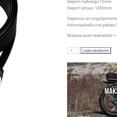
Vaijerin halkaisija 15mm
Vaijerin pituus: 1850mm
Vaijerissa on vinyylipinnoi
Velcronauhalla voit pakata l
Mukana avain ledivalolla + 
Vaijerilukko
Lisää ostoskoriin
avaimella
|
XLC
määrä