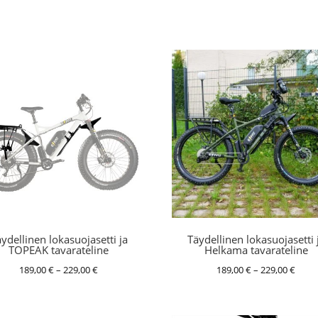
ydellinen lokasuojasetti ja
Täydellinen lokasuojasetti 
TOPEAK tavarateline
Helkama tavarateline
Hintaluokka:
Hinta
189,00
€
–
229,00
€
189,00
€
–
229,00
€
189,00 €
189,0
-
-