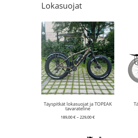
Lokasuojat
Täyspitkät lokasuojat ja TOPEAK
Tä
tavarateline
Hintaluokka:
189,00
€
–
229,00
€
189,00 €
-