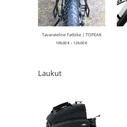
Tavarateline Fatbike | TOPEAK
Hintaluokka:
109,00
€
–
129,00
€
109,00 €
-
129,00 €
Laukut