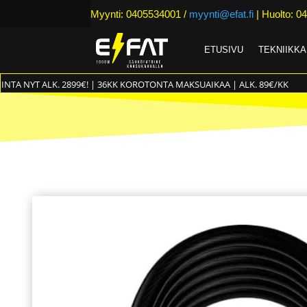
Myynti: 0405534001 /
myynti@efat.fi
| Huolto: 04
ETUSIVU
TEKNIIKKA
INTA NYT ALK. 2899€! | 36KK KOROTONTA MAKSUAIKAA | ALK. 89€/KK