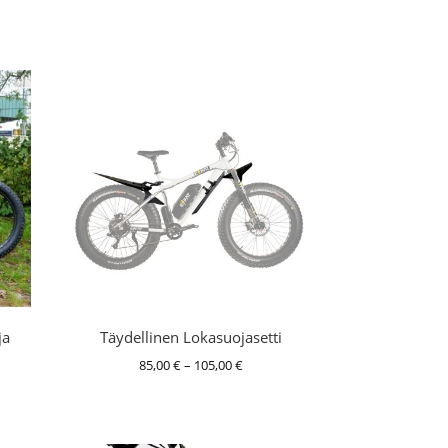
ja
Täydellinen Lokasuojasetti
Hintaluokka:
85,00
€
–
105,00
€
luokka:
85,00 €
0 €
-
105,00 €