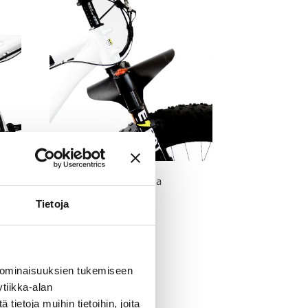
0 €
Etulokasuoja
15,00
€
Tietoja
 ominaisuuksien tukemiseen
tiikka-alan
ietoja muihin tietoihin, joita