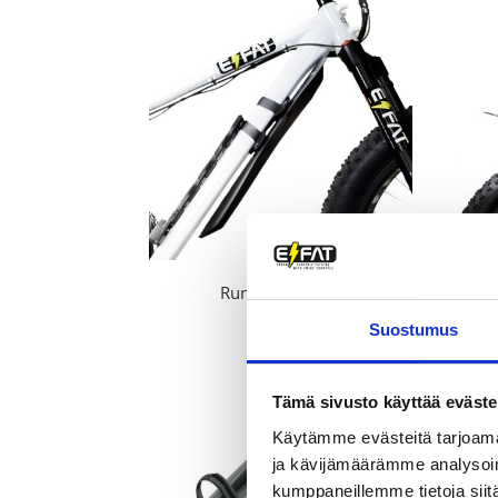
229,00 €
Runkolokasuoja
30,00
€
Suostumus
Tämä sivusto käyttää eväste
Käytämme evästeitä tarjoama
ja kävijämäärämme analysoim
kumppaneillemme tietoja siitä