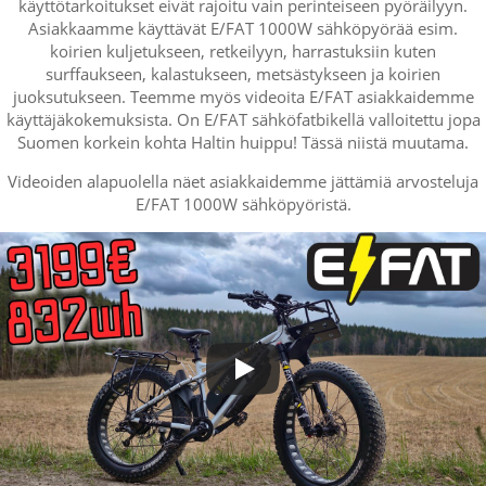
käyttötarkoitukset eivät rajoitu vain perinteiseen pyöräilyyn.
Asiakkaamme käyttävät E/FAT 1000W sähköpyörää esim.
koirien kuljetukseen, retkeilyyn, harrastuksiin kuten
surffaukseen, kalastukseen, metsästykseen ja koirien
juoksutukseen. Teemme myös videoita E/FAT asiakkaidemme
käyttäjäkokemuksista. On E/FAT sähköfatbikellä valloitettu jopa
Suomen korkein kohta Haltin huippu! Tässä niistä muutama.
Videoiden alapuolella näet asiakkaidemme jättämiä arvosteluja
E/FAT 1000W sähköpyöristä.