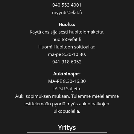
040 553 4001
myynti@efat.fi
Huolto:
Käytä ensisijaisesti
huoltolomaketta
.
huolto@efat.fi
Huom! Huoltoon soittoaika:
ma-pe 8.30-10.30.
041 318 6052
Aukioloajat:
MA-PE 8.30-16.30
LA-SU Suljettu
Auki sopimuksen mukaan. Tulemme mielellämme
esittelemään pyöriä myös aukioloaikojen
ulkopuolella.
Yritys