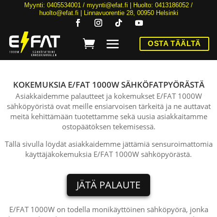
Myynti: 0405534001 /
myynti@efat.fi
| Huolto: 0413186052 /
huolto@efat.fi | Linnavuorentie 28, 00950 Helsinki
OSTA TÄÄLTÄ
HINTA NYT ALK. 2899€! | 36KK KOROTONTA MAKSUAIKAA | ALK. 89€/KK
KOKEMUKSIA E/FAT 1000W SÄHKÖFATPYÖRÄSTÄ
Asiakkaidemme palautteet ja kokemukset E/FAT 1000W
sähköpyöristä ovat meille ensiarvoisen tärkeitä ja ne auttavat
meitä kehittämään tuotettamme sekä uusia asiakkaitamme
ostopäätöksen tekemisessä.
Tällä sivulla löydät asiakkaidemme jättämiä sensuroimattomia
käyttäjäkokemuksia E/FAT 1000W sähköpyörästä.
JÄTÄ PALAUTE
E/FAT 1000W on todella monikäyttöinen sähköpyörä, jonka