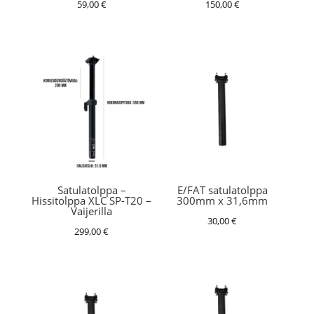
59,00
€
150,00
€
Satulatolppa –
E/FAT satulatolppa
Hissitolppa XLC SP-T20 –
300mm x 31,6mm
Vaijerilla
30,00
€
299,00
€