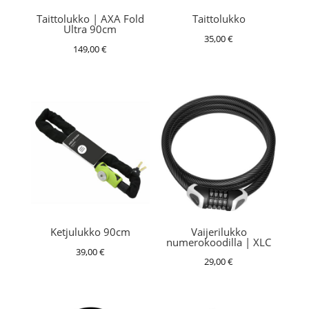
Taittolukko | AXA Fold
Taittolukko
Ultra 90cm
35,00
€
149,00
€
Vaijerilukko
Ketjulukko 90cm
numerokoodilla | XLC
39,00
€
29,00
€