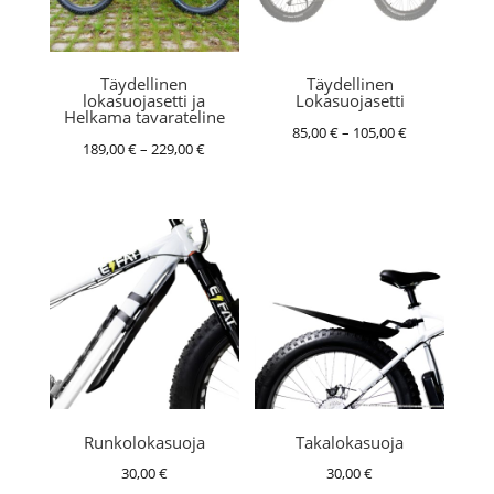
Täydellinen
Täydellinen
lokasuojasetti ja
Lokasuojasetti
Helkama tavarateline
Hintaluokka:
85,00
€
–
105,00
€
Hintaluokka:
189,00
€
–
229,00
€
85,00 €
189,00 €
-
-
105,00 €
229,00 €
Runkolokasuoja
Takalokasuoja
30,00
€
30,00
€