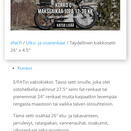
4.5"
määrä
efat.fi
/
Ulko- ja sisärenkaat
/ Täydellinen kiekkosetti
26″ x 4.5″
Kuvaus
E/FATin vakiokiekot. Tässä setti sinulle, joka olet
ostohetkellä valinnut 27.5" semi fat-renkaat tai
pienemmät 24" renkaat mutta kaipaatkin levempää
rengasta maastoon tai vaikka talven olosuhteisiin.
Tämä setti sisältää 26" etu- ja takavanteen,
jarrulevyt, rataspakan, vannenauhat, sisäkumit,
ulkorenkaat sekä moottorin.