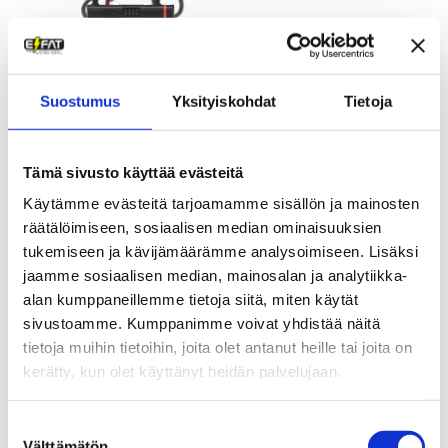
U-Lukko numerokoodilla
+ 10mm vaijeri Zefal
Suostumus
Yksityiskohdat
Tietoja
59,00
€
Tämä sivusto käyttää evästeitä
Pumput
Käytämme evästeitä tarjoamamme sisällön ja mainosten
räätälöimiseen, sosiaalisen median ominaisuuksien
tukemiseen ja kävijämäärämme analysoimiseen. Lisäksi
jaamme sosiaalisen median, mainosalan ja analytiikka-
alan kumppaneillemme tietoja siitä, miten käytät
sivustoamme. Kumppanimme voivat yhdistää näitä
tietoja muihin tietoihin, joita olet antanut heille tai joita on
kerätty, kun olet käyttänyt heidän palvelujaan.
Suostumuksen
Välttämätön