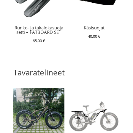
Runko- ja takalokasuoja
Käsisuojat
setti – FATBOARD SET
40,00
€
65,00
€
Tavaratelineet