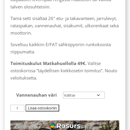
talven olosuhteisiin.
Tämä setti sisältää 26″ etu- ja takavanteen, jarrulevyt,
rataspakan, vannenauhat, sisäkumit, ulkorenkaat sekä
moottorin.
Soveltuu kaikkiin E/FAT sähköpyöriin runkokoosta
riippumatta.
Toimituskulut Matkahuollolla 49€.
Valitse
ostoskorissa ”täydellisen kiekkosetin toimitus”. Nouto
veloituksetta.
Vannenauhan väri
Täydellinen
Lisää ostoskoriin
kiekkosetti
26"
x