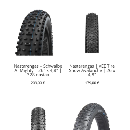
Nastarengas – Schwalbe
Nastarengas | VEE Tire
Al Mighty | 26″ x 4,8″ |
Snow Avalanche | 26 x
328 nastaa
4,8″
209,00
€
179,00
€