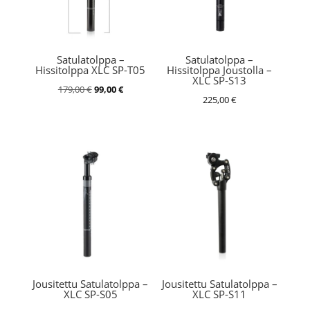
Satulatolppa –
Satulatolppa –
Hissitolppa XLC SP-T05
Hissitolppa Joustolla –
XLC SP-S13
Alkuperäinen
Nykyinen
179,00
€
99,00
€
225,00
€
hinta
hinta
oli:
on:
179,00 €.
99,00 €.
Jousitettu Satulatolppa –
Jousitettu Satulatolppa –
XLC SP-S05
XLC SP-S11