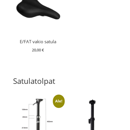
E/FAT vakio satula
20,00
€
Satulatolpat
Ale!