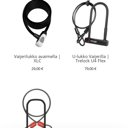
Vaijerilukko avaimella |
U-lukko Vaijerilla |
XLC
Trelock U4 Flex
29,00
€
79,00
€