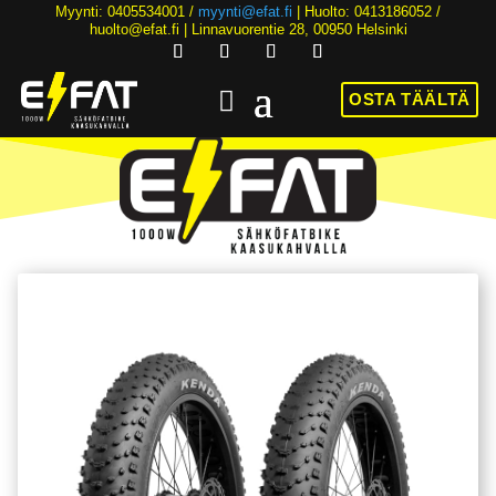
Myynti: 0405534001 /
myynti@efat.fi
| Huolto: 0413186052 /
huolto@efat.fi | Linnavuorentie 28, 00950 Helsinki
OSTA TÄÄLTÄ
HINTA NYT ALK. 2899€! | 36KK KOROTONTA MAKSUAIKAA | ALK. 89€/KK