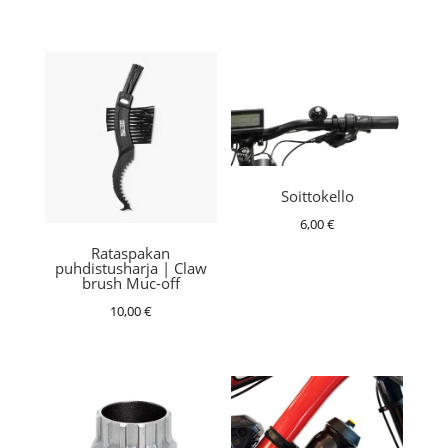
Soittokello
6,00
€
Rataspakan
puhdistusharja | Claw
brush Muc-off
10,00
€