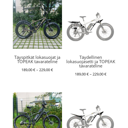
Täyspitkät lokasuojat ja
Täydellinen
TOPEAK tavarateline
lokasuojasetti ja TOPEAK
tavarateline
Hintaluokka:
189,00
€
–
229,00
€
Hintaluokka:
189,00
€
–
229,00
€
189,00 €
189,00 €
-
-
229,00 €
229,00 €