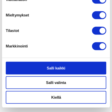
valinta
Jalkapumppu 1st gear
Digitaalinen renkaan
ilmanpainemittari – SKS
20,00
€
39,00
€
Mieltymykset
Tilastot
Markkinointi
Salli kaikki
Iskunvaimennin
Salli valinta
pumppu – XLC
49,00
€
Kiellä