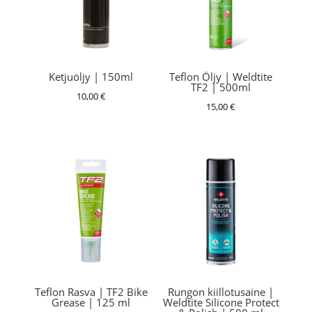
Ketjuöljy | 150ml
Teflon Öljy | Weldtite
TF2 | 500ml
10,00
€
15,00
€
Teflon Rasva | TF2 Bike
Rungon kiillotusaine |
Grease | 125 ml
Weldtite Silicone Protect