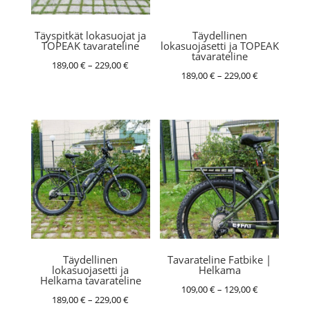
Täyspitkät lokasuojat ja
Täydellinen
TOPEAK tavarateline
lokasuojasetti ja TOPEAK
tavarateline
Hintaluokka:
189,00
€
–
229,00
€
Hintaluokka:
189,00
€
–
229,00
€
189,00 €
189,00 €
-
-
229,00 €
229,00 €
Täydellinen
Tavarateline Fatbike |
lokasuojasetti ja
Helkama
Helkama tavarateline
Hintaluokka:
109,00
€
–
129,00
€
Hintaluokka:
189,00
€
–
229,00
€
109,00 €