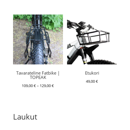
189,00 €
-
-
129,00 €
229,00 €
Tavarateline Fatbike |
Etukori
TOPEAK
49,00
€
Hintaluokka:
109,00
€
–
129,00
€
109,00 €
-
129,00 €
Laukut