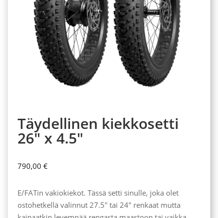
Täydellinen kiekkosetti
26″ x 4.5″
790,00
€
E/FATin vakiokiekot. Tässä setti sinulle, joka olet
ostohetkellä valinnut 27.5″ tai 24″ renkaat mutta
kaipaatkin levempää rengasta maastoon tai vaikka