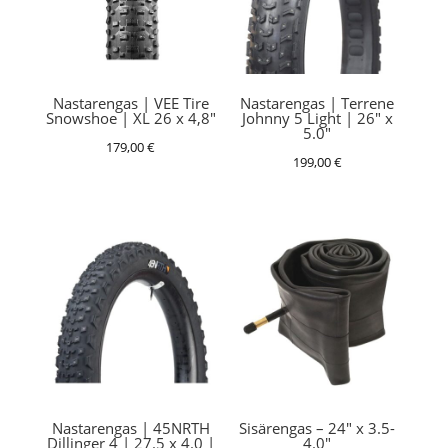
Nastarengas | VEE Tire
Nastarengas | Terrene
Snowshoe | XL 26 x 4,8″
Johnny 5 Light | 26″ x
5.0″
179,00
€
199,00
€
Nastarengas | 45NRTH
Sisärengas – 24″ x 3.5-
Dillinger 4 | 27.5 x 4.0 |
4.0″