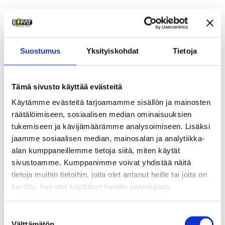
Suostumus
Yksityiskohdat
Tietoja
Tämä sivusto käyttää evästeitä
Käytämme evästeitä tarjoamamme sisällön ja mainosten
Vaijerilukko avaimella |
U-lukko Vaijerilla |
räätälöimiseen, sosiaalisen median ominaisuuksien
XLC
Trelock U4 Flex
tukemiseen ja kävijämäärämme analysoimiseen. Lisäksi
29,00
€
79,00
€
jaamme sosiaalisen median, mainosalan ja analytiikka-
alan kumppaneillemme tietoja siitä, miten käytät
sivustoamme. Kumppanimme voivat yhdistää näitä
tietoja muihin tietoihin, joita olet antanut heille tai joita on
kerätty, kun olet käyttänyt heidän palvelujaan.
Suostumuksen
Välttämätön