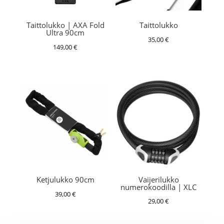
Taittolukko | AXA Fold
Taittolukko
Ultra 90cm
35,00
€
149,00
€
Vaijerilukko
Ketjulukko 90cm
numerokoodilla | XLC
39,00
€
29,00
€