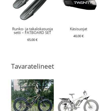
Runko- ja takalokasuoja
Käsisuojat
setti – FATBOARD SET
40,00
€
65,00
€
Tavaratelineet