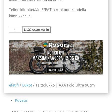
Teline kiinnitetään E/FAT:n runkoon kahdella
kiinnikkeellä.
Taittolukko
Lisää ostoskoriin
|
AXA
Fold
Ultra
90cm
määrä
efat.fi
/
Lukot
/ Taittolukko | AXA Fold Ultra 90cm
Kuvaus