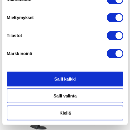
valinta
Mieltymykset
U-Lukko numerokoodilla
+ 10mm vaijeri Zefal
Tilastot
59,00
€
Markkinointi
Pumput
Salli kaikki
Salli valinta
Kiellä