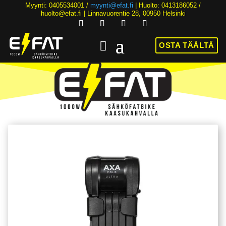
Myynti: 0405534001 /
myynti@efat.fi
| Huolto: 0413186052 /
huolto@efat.fi | Linnavuorentie 28, 00950 Helsinki
OSTA TÄÄLTÄ
HINTA NYT ALK. 2899€! | 36KK KOROTONTA MAKSUAIKAA | ALK. 89€/KK