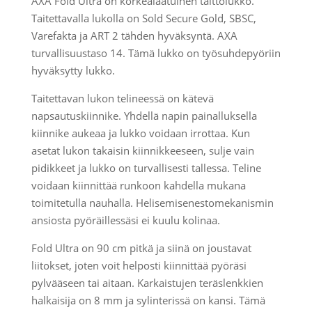
AXA Fold Ultra on korkealaatuinen taittolukko.
Taitettavalla lukolla on Sold Secure Gold, SBSC,
Varefakta ja ART 2 tähden hyväksyntä. AXA
turvallisuustaso 14. Tämä lukko on työsuhdepyöriin
hyväksytty lukko.
Taitettavan lukon telineessä on kätevä
napsautuskiinnike. Yhdellä napin painalluksella
kiinnike aukeaa ja lukko voidaan irrottaa. Kun
asetat lukon takaisin kiinnikkeeseen, sulje vain
pidikkeet ja lukko on turvallisesti tallessa. Teline
voidaan kiinnittää runkoon kahdella mukana
toimitetulla nauhalla. Helisemisenestomekanismin
ansiosta pyöräillessäsi ei kuulu kolinaa.
Fold Ultra on 90 cm pitkä ja siinä on joustavat
liitokset, joten voit helposti kiinnittää pyöräsi
pylvääseen tai aitaan. Karkaistujen teräslenkkien
halkaisija on 8 mm ja sylinterissä on kansi. Tämä