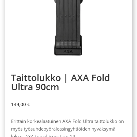
Taittolukko | AXA Fold
Ultra 90cm
149,00
€
Erittäin korkealaatuinen AXA Fold Ultra taittolukko on
myös työsuhdepyöräleasingyhtiöiden hyväksymä
lukko. AXA turvallisuustaso 14.