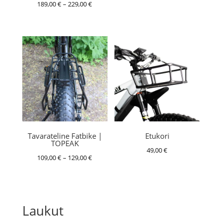
Hintaluokka:
189,00
€
–
229,00
€
109,00 €
189,00 €
-
-
129,00 €
229,00 €
Tavarateline Fatbike |
Etukori
TOPEAK
49,00
€
Hintaluokka:
109,00
€
–
129,00
€
109,00 €
-
129,00 €
Laukut