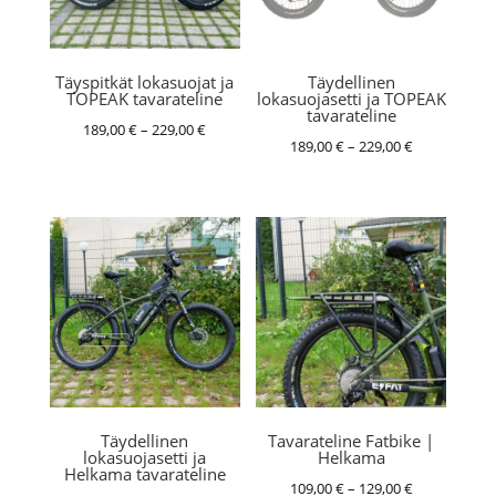
Täyspitkät lokasuojat ja
Täydellinen
TOPEAK tavarateline
lokasuojasetti ja TOPEAK
tavarateline
Hintaluokka:
189,00
€
–
229,00
€
Hintaluokka:
189,00
€
–
229,00
€
189,00 €
189,00 €
-
-
229,00 €
229,00 €
Täydellinen
Tavarateline Fatbike |
lokasuojasetti ja
Helkama
Helkama tavarateline
Hintaluokka:
109,00
€
–
129,00
€