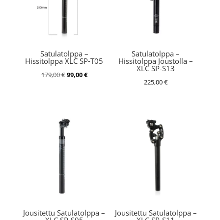
Satulatolppa –
Satulatolppa –
Hissitolppa XLC SP-T05
Hissitolppa Joustolla –
XLC SP-S13
Alkuperäinen
Nykyinen
179,00
€
99,00
€
225,00
€
hinta
hinta
oli:
on:
179,00 €.
99,00 €.
Jousitettu Satulatolppa –
Jousitettu Satulatolppa –