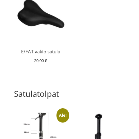
E/FAT vakio satula
20,00
€
Satulatolpat
Ale!