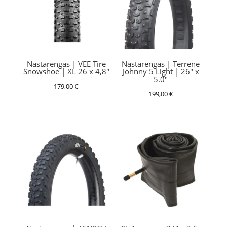
Nastarengas | VEE Tire
Nastarengas | Terrene
Snowshoe | XL 26 x 4,8″
Johnny 5 Light | 26″ x
5.0″
179,00
€
199,00
€