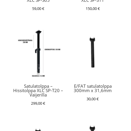
XLC SP-S05
XLC SP-S11
59,00
€
150,00
€
Satulatolppa –
E/FAT satulatolppa
Hissitolppa XLC SP-T20 –
300mm x 31,6mm
Vaijerilla
30,00
€
299,00
€