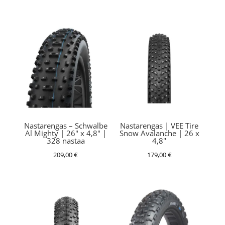
Nastarengas – Schwalbe
Nastarengas | VEE Tire
Al Mighty | 26″ x 4,8″ |
Snow Avalanche | 26 x
328 nastaa
4,8″
209,00
€
179,00
€