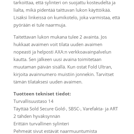
tarkoittaa, että sylinteri on suojattu kosteudelta ja
lialta, mikä pidentää taittuvan lukon käyttöikää.
Lisäksi linkeissä on kumikotelo, joka varmistaa, että
pyörään ei tule naarmuja.
Taitettavan lukon mukana tulee 2 avainta. Jos
hukkaat avaimen voit tilata uuden avaimen
nopeasti ja helposti AXA:n verkkoavainpalvelun
kautta. Sen jälkeen uusi avaina toimitetaan
muutaman päivän sisällä. Kun ostat Fold Ultran,
kirjoita avainnumero muistiin jonnekin. Tarvitset
tämän tilataksesi uuden avaimen.
Tuotteen tekniset tiedot:
Turvallisuustaso 14
Täyttää Sold Secure Gold-, SBSC-, Varefakta- ja ART
2 tähden hyväksynnän
Erittäin turvallinen sylinteri
Pehmeät sivut estävät naarmuuntumista