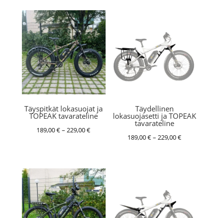
Täyspitkät lokasuojat ja
Täydellinen
TOPEAK tavarateline
lokasuojasetti ja TOPEAK
tavarateline
Hintaluokka:
189,00
€
–
229,00
€
Hintaluokka:
189,00
€
–
229,00
€
189,00 €
189,00 €
-
-
229,00 €
229,00 €