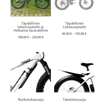
Täydellinen
Täydellinen
lokasuojasetti ja
Lokasuojasetti
Helkama tavarateline
Hintaluokka:
85,00
€
–
105,00
€
Hintaluokka:
189,00
€
–
229,00
€
85,00 €
189,00 €
-
-
105,00 €
229,00 €
Runkolokasuoja
Takalokasuoja