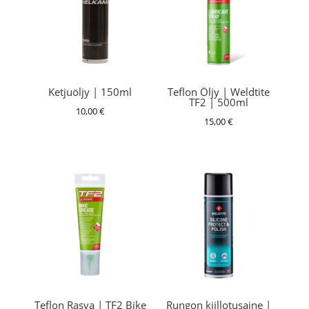
Ketjuöljy | 150ml
Teflon Öljy | Weldtite
TF2 | 500ml
10,00
€
15,00
€
Teflon Rasva | TF2 Bike
Rungon kiillotusaine |