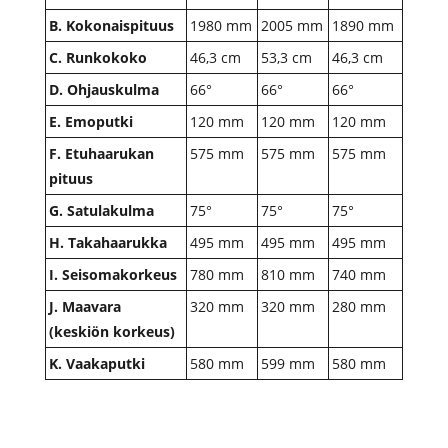
B. Kokonaispituus
1980 mm
2005 mm
1890 mm
C. Runkokoko
46,3 cm
53,3 cm
46,3 cm
D. Ohjauskulma
66°
66°
66°
E. Emoputki
120 mm
120 mm
120 mm
F. Etuhaarukan
575 mm
575 mm
575 mm
pituus
G. Satulakulma
75°
75°
75°
H. Takahaarukka
495 mm
495 mm
495 mm
I. Seisomakorkeus
780 mm
810 mm
740 mm
J. Maavara
320 mm
320 mm
280 mm
(keskiön korkeus)
K. Vaakaputki
580 mm
599 mm
580 mm