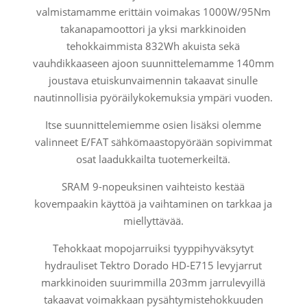
valmistamamme erittäin voimakas 1000W/95Nm
takanapamoottori ja yksi markkinoiden
tehokkaimmista 832Wh akuista sekä
vauhdikkaaseen ajoon suunnittelemamme 140mm
joustava etuiskunvaimennin takaavat sinulle
nautinnollisia pyöräilykokemuksia ympäri vuoden.
Itse suunnittelemiemme osien lisäksi olemme
valinneet E/FAT sähkömaastopyörään sopivimmat
osat laadukkailta tuotemerkeiltä.
SRAM 9-nopeuksinen vaihteisto kestää
kovempaakin käyttöä ja vaihtaminen on tarkkaa ja
miellyttävää.
Tehokkaat mopojarruiksi tyyppihyväksytyt
hydrauliset Tektro Dorado HD-E715 levyjarrut
markkinoiden suurimmilla 203mm jarrulevyillä
takaavat voimakkaan pysähtymistehokkuuden