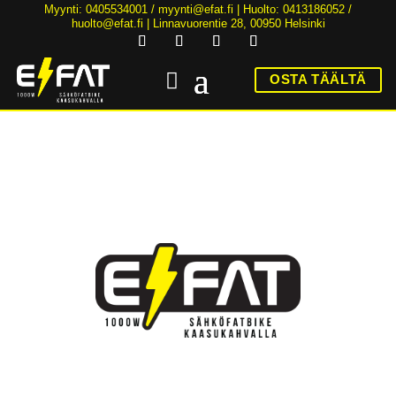
Myynti: 0405534001 /
myynti@efat.fi
| Huolto: 0413186052 /
huolto@efat.fi | Linnavuorentie 28, 00950 Helsinki
OSTA TÄÄLTÄ
HINTA NYT ALK. 2899€! | 36KK KOROTONTA MAKSUAIKAA | ALK. 89€/KK