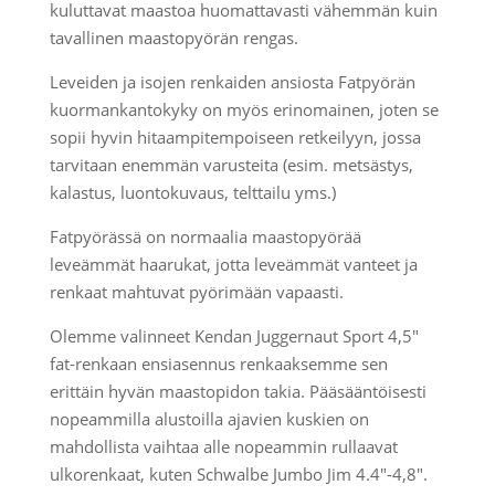
kuluttavat maastoa huomattavasti vähemmän kuin
tavallinen maastopyörän rengas.
Leveiden ja isojen renkaiden ansiosta Fatpyörän
kuormankantokyky on myös erinomainen, joten se
sopii hyvin hitaampitempoiseen retkeilyyn, jossa
tarvitaan enemmän varusteita (esim. metsästys,
kalastus, luontokuvaus, telttailu yms.)
Fatpyörässä on normaalia maastopyörää
leveämmät haarukat, jotta leveämmät vanteet ja
renkaat mahtuvat pyörimään vapaasti.
Olemme valinneet Kendan Juggernaut Sport 4,5"
fat-renkaan ensiasennus renkaaksemme sen
erittäin hyvän maastopidon takia.
Pääsääntöisesti
nopeammilla alustoilla ajavien kuskien on
mahdollista vaihtaa alle nopeammin rullaavat
ulkorenkaat, kuten Schwalbe Jumbo Jim 4.4"-4,8".