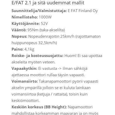
E/FAT 2.1 ja sitä uudemmat mallit
Suunnittelija/Valmistuttaja:
E FAT Finland Oy
Nimellisteho:
1000W
Käyttöjännite:
52V
Vääntö:
95Nm (taka-akselilta)
Nopeus:
Nopeudenrajoitin 25km/
h (rajoittamaton
huippunopeus 32,5km/h)
Paino:
4,1kg
Roiske- ja kosteussuojattu:
Huom! Ei saa upottaa
akseleita myöten veteen.
Vapaakytkin:
Ei vastusta -> ilman sähköjä
ajettaessa moottori rullaa täysin vapaasti.
Voimansiirto:
Takanapamoottori pyörii vapaasti
akselin ympärillä jolloin se ei kuluta lainkaan
voimansiirtoa (ketjuja / rattaita), toisin kuin
keskiömoottori.
Keskiön korkeus (BB Height):
Napamoottori
mahdollistaa korkeamman maavaran ja on myös