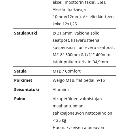
akseli moottorin takia), 36H.
Akselin halkaisija
10mm/(12mm). Akselin kierteen
koko 12x1,25.
Satulaputki
Ø 31.6mm, vakiona solid
seatpost, lisävarusteena
suspension- tai reverb seatpost.
M/18" 300mm & L/21" 400mm.
Istuinputken kiristin 34,9mm.
Satula
MTB / Comfort
Polkimet
Welgo MTB, flat pedal, 9/16″
Seisontatuki
Alumiini
Paino
Alkuperäinen valmistajan
maahantuoman
sähköajoneuvon nettopaino on
< 25 kg
Huom. kyseisen ajoneuvon