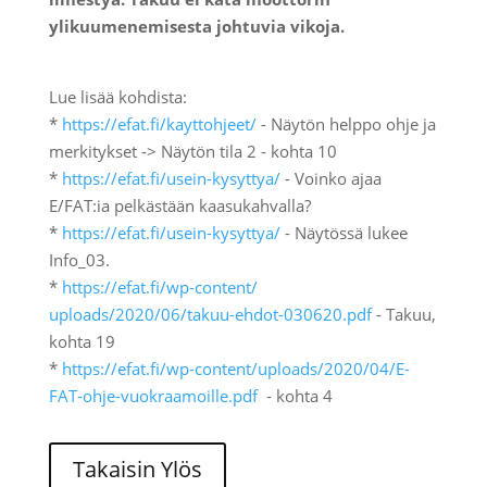
ylikuumenemisesta johtuvia vikoja.
Lue lisää kohdista:
*
https://efat.fi/kayttohjeet/
- Näytön helppo ohje ja
merkitykset -> Näytön tila 2 - kohta 10
*
https://efat.fi/usein-
kysyttya/
-
Voinko ajaa
E/FAT:ia pelkästään kaasukahvalla?
*
https://efat.fi/usein-
kysyttya/
- Näytössä lukee
Info_03.
*
https://efat.fi/wp-content/
uploads/2020/06/takuu-ehdot-
030620.pdf
-
Takuu,
kohta 19
*
https://efat.fi/wp-content/
uploads/2020/04/E-
FAT-ohje-
vuokraamoille.pdf
- kohta 4
Takaisin Ylös