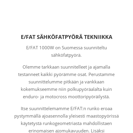
E/FAT SÄHKÖFATPYÖRÄ TEKNIIKKA
E/FAT 1000W on Suomessa suunniteltu
sähköfatpyörä.
Olemme tarkkaan suunnitelleet ja ajamalla
testanneet kaikki pyörämme osat. Perustamme
suunnittelumme pitkään ja vankkaan
kokemukseemme niin polkupyöräalalta kuin
enduro- ja motocross moottoripyöräilystä.
Itse suunnittelemamme E/FAT:n runko eroaa
pystymmällä ajoasennolla yleisesti maastopyörissä
käytetystä runkogeometriasta mahdollistaen
erinomaisen ajomukavuuden. Lisäksi