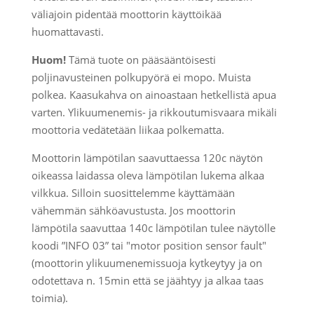
väliajoin pidentää moottorin käyttöikää
huomattavasti.
Huom!
Tämä tuote on pääsääntöisesti
poljinavusteinen polkupyörä ei mopo. Muista
polkea. Kaasukahva on ainoastaan hetkellistä apua
varten. Ylikuumenemis- ja rikkoutumisvaara mikäli
moottoria vedätetään liikaa polkematta.
Moottorin lämpötilan saavuttaessa 120c näytön
oikeassa laidassa oleva lämpötilan lukema alkaa
vilkkua. Silloin suosittelemme käyttämään
vähemmän sähköavustusta. Jos moottorin
lämpötila saavuttaa 140c lämpötilan tulee näytölle
koodi ”INFO 03” tai "motor position sensor fault"
(moottorin ylikuumenemissuoja kytkeytyy ja on
odotettava n. 15min että se jäähtyy ja alkaa taas
toimia).