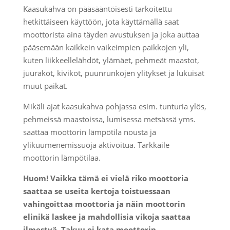
Kaasukahva on pääsääntöisesti tarkoitettu
hetkittäiseen käyttöön, jota
käyttämällä saat
moottorista aina täyden avustuksen ja joka auttaa
pääsemään kaikkein vaikeimpien paikkojen yli,
kuten liikkeellelähdöt, ylämäet, pehmeät maastot,
juurakot, kivikot, puunrunkojen ylitykset ja lukuisat
muut paikat.
Mikäli ajat kaasukahva pohjassa esim. tunturia ylös,
pehmeissä maastoissa, lumisessa metsässä yms.
saattaa moottorin lämpötila nousta ja
ylikuumenemissuoja aktivoitua. Tarkkaile
moottorin lämpötilaa.
Huom! Vaikka tämä ei vielä riko moottoria
saattaa se useita kertoja toistuessaan
vahingoittaa moottoria ja näin moottorin
elinikä laskee ja mahdollisia vikoja saattaa
ilmestyä. Takuu ei kata moottorin