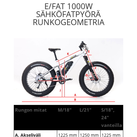
E/FAT 1000W
SÄHKÖFATPYÖRÄ
RUNKOGEOMETRIA
Rungon mitat
M/18"
L/21"
S/18",
24"
vanteilla
A. Akseliväli
1225 mm
1250 mm
1225 mm