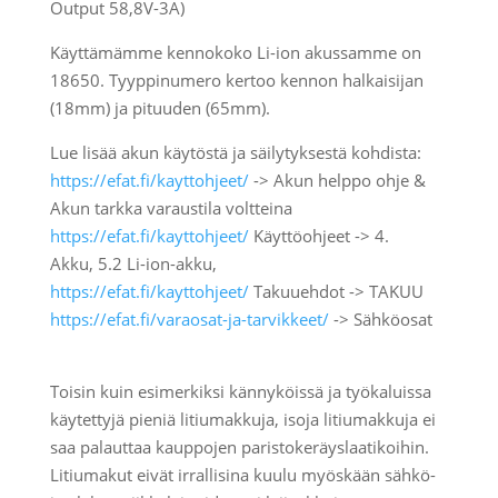
Output 58,8V-3A)
Käyttämämme kennokoko Li-ion akussamme on
18650. Tyyppinumero kertoo kennon halkaisijan
(18mm) ja pituuden (65mm).
Lue lisää akun käytöstä ja säilytyksestä kohdista:
https://efat.fi/kayttohjeet/
->
Akun helppo ohje &
Akun tarkka varaustila voltteina
https://efat.fi/kayttohjeet/
Käyttöohjeet ->
4.
Akku, 5.2 Li-ion-akku,
https://efat.fi/kayttohjeet/
Takuuehdot
->
TAKUU
https://efat.fi/varaosat-ja-
tarvikkeet/
->
Sähköosat
Toisin kuin esimerkiksi kännyköissä ja työkaluissa
käytettyjä pieniä litiumakkuja, isoja litiumakkuja ei
saa palauttaa kauppojen paristokeräyslaatikoihin.
Litiumakut eivät irrallisina kuulu myöskään sähkö-