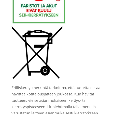
Erilliskeräysmerkintä tarkoittaa, että tuotetta ei saa
hävittää kotitalousjätteen joukossa. Kun hävität
tuotteen, vie se asianmukaiseen keräys- tai
kierrätyspisteeseen. Huolehtimalla tällä merkillä
varustetun laitteen asianmukaisesti kierrätykseen