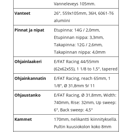
Vanneleveys 105mm.
Vanteet
26″, 559x105mm, 36H, 6061-T6
alumiini
Pinnat ja nipat
Etupinna: 14G / 2,0mm,
Etupinnan nippa: 3,3mm,
Takapinna: 12G / 2,6mm,
Takapinnan nippa: 4,0mm
Ohjainlaakeri
E/FAT Racing 44/55mm
(62x62x55), 1 1/8 to 1,5″, tapered
Ohjainkannatin
E/FAT Racing, reach 65mm, 1
1/8″, Ø 31,8mm 9/ 11
Ohjaustanko
E/FAT Racing, Ø 31,8mm, Width:
740mm, Rise: 32mm, Up sweep:
6°, Back sweep: 4,5°
Kammet
170mm, nelikantti kiinnityksellä.
Pultin kuusiokolon koko 8mm