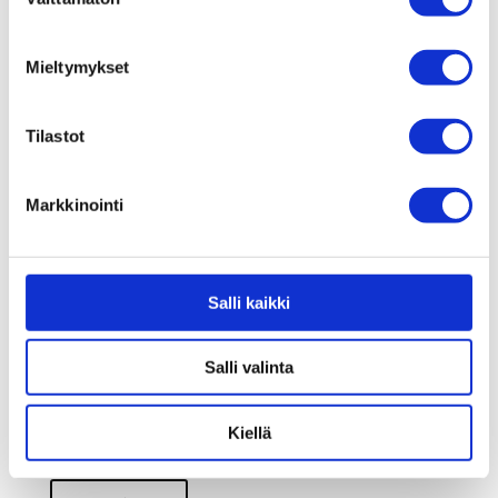
valinta
Lue lisää
Mieltymykset
Tilastot
Markkinointi
Salli kaikki
Salli valinta
Iskunvaimennin 140mm
Vauhdikkaaseen ajoon
Kiellä