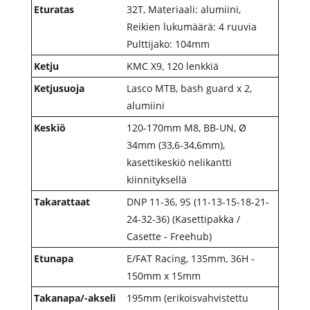
Eturatas
32T, Materiaali: alumiini,
Reikien lukumäärä: 4 ruuvia
Pulttijako: 104mm
Ketju
KMC X9, 120 lenkkiä
Ketjusuoja
Lasco MTB, bash guard x 2,
alumiini
Keskiö
120-170mm M8, BB-UN, Ø
34mm (33,6-34,6mm),
kasettikeskiö nelikantti
kiinnityksellä
Takarattaat
DNP 11-36, 9S (11-13-15-18-21-
24-32-36) (Kasettipakka /
Casette - Freehub)
Etunapa
E/FAT Racing, 135mm, 36H -
150mm x 15mm
Takanapa/-akseli
195mm (erikoisvahvistettu