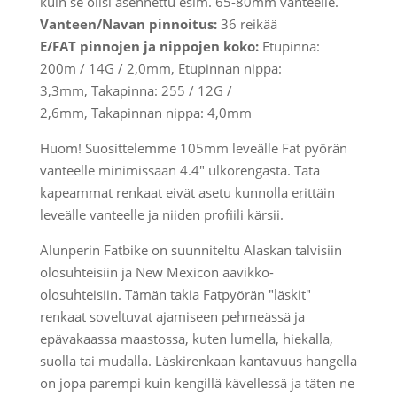
kuin se olisi asennettu esim. 65-80mm vanteelle.
Vanteen/Navan pinnoitus:
36 reikää
E/FAT pinnojen ja nippojen koko:
Etupinna:
200m / 14G / 2,0mm, Etup
innan nippa:
3,3mm,
Takapinna: 255 / 12G /
2,6mm,
Takapinnan nippa: 4,0mm
Huom! Suosittelemme 105mm leveälle Fat pyörän
vanteelle minimissään 4.4" ulkorengasta. Tätä
kapeammat renkaat eivät asetu kunnolla erittäin
leveälle vanteelle ja niiden profiili kärsii.
Alunperin Fatbike on suunniteltu Alaskan talvisiin
olosuhteisiin ja New Mexicon aavikko-
olosuhteisiin.
Tämän takia Fatpyörän "läskit"
renkaat soveltuvat ajamiseen pehmeässä ja
epävakaassa maastossa, kuten lumella, hiekalla,
suolla tai mudalla. Läskirenkaan kantavuus hangella
on jopa parempi kuin kengillä kävellessä ja täten ne