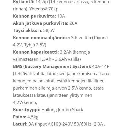
Kytkentä:
14s5p
(14 kennoa sarjassa, 5 kennoa
rinnan). Yhteensä 70kpl.
Kennon purkuvirta:
10A
Akun jatkuva purkuvirta:
20A
Täysi akku:
n. 58,5V
Kennon nominaalijännite:
3,6 volttia
(Täynnä
4,2V, Tyhjä 2,5V)
Kennon kapasiteetti:
3,2Ah
(kennoja
valmistetaan 1,3Ah - 3,6Ah välillä)
BMS
(Battery Management System)
:
40A-14F
(Tehtävät: vahtia latauksen ja purkamisen aikana
kennojen balansointi, estää kennojen liiallinen
purkaminen alle raja-arvon 2,5V/kenno, estää
latauksessa latausjännitteen ylittyminen
4,2V/kenno,
Kuorityyppi:
Hailong Jumbo Shark
Paino:
4,5kg
Laturi:
3A (Input AC100-240V 50/60Hz~2.0A ,