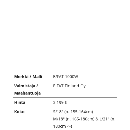
Merkki / Malli
E/FAT 1000W
Valmistaja /
E FAT Finland Oy
Maahantuoja
Hinta
3 199 €
Koko
S/18" (n. 155-164cm)
M/18″ (n. 165-180cm) & L/21″ (n.
180cm ->)