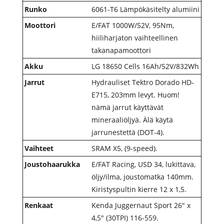
Runko
6061-T6 Lämpökäsitelty alumiini
Moottori
E/FAT 1000W/52V, 95Nm,
hiiliharjaton vaihteellinen
takanapamoottori
Akku
LG 18650 Cells 16Ah/52V/832Wh
Jarrut
Hydrauliset Tektro Dorado HD-
E715, 203mm levyt. Huom!
nämä jarrut käyttävät
mineraaliöljyä. Älä käytä
jarrunestettä (DOT-4).
Vaihteet
SRAM X5, (9-speed).
Joustohaarukka
E/FAT Racing, USD 34, lukittava,
öljy/ilma, joustomatka 140mm.
Kiristyspultin kierre 12 x 1,5.
Renkaat
Kenda Juggernaut Sport 26″ x
4,5" (30TPI) 116-559.