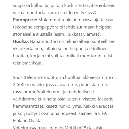
suojassa kolhuilta, jolloin kuskin ei tarvitse erikseen
varoa moottoria esim. esteiden ylityksissä.
Painopiste:
Molemmat renkaat maassa ajettaessa
takapainoisempi pyörä ei lähde sutimaan helposti
irtonaisella alustalla (esim. liukkaat ylämäet).
Huolto:
Napamoottori on tekniikaltaan suhteellisen
yksinkertainen, jolloin se on helppo ja edullinen
huoltaa, korjata tai vaihtaa mikäli moottoriin tulisi
teknisiä vikoja.
Suosittelemme moottorin huoltoa liikkeessämme n.
2 500km välein, jossa avaamme, puhdistamme,
rasvaamme/voitelemme ja mahdollisesti
vaihdamme kuluneita osia kuten tiivisteet, laakerit,
hammasrattaat, kasettirunko, yms. Kaikki varaosat
ja korjaustyöt ovat aina nopeasti saatavilla E FAT
Finland Oy:stä.
Voitelurasvan uusiminen (Mobil m28) tasaisin