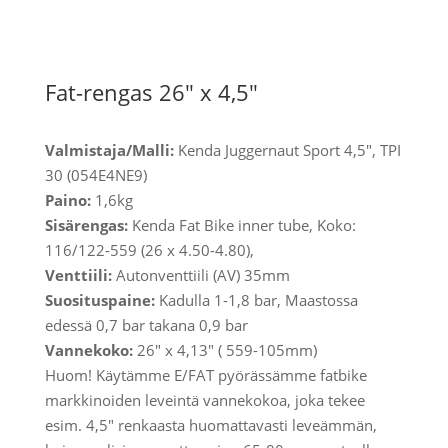
Fat-rengas 26″ x 4,5″
Valmistaja/Malli:
Kenda Juggernaut Sport 4,5", TPI
30
(054E4NE9)
Paino:
1,6kg
Sisärengas:
Kenda Fat Bike inner tube, Koko:
116/122-559 (26 x 4.50-4.80),
Venttiili:
Autonventtiili (AV) 35mm
Suosituspaine:
Kadulla 1-1,8 bar, Maastossa
edessä 0,7 bar takana 0,9 bar
Vannekoko:
26" x 4,13" ( 559-105mm)
Huom! Käytämme E/FAT pyörässämme fatbike
markkinoiden leveintä vannekokoa, joka tekee
esim. 4,5" renkaasta huomattavasti leveämmän,