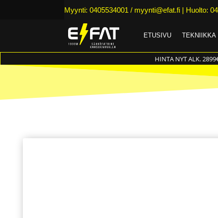
Myynti: 0405534001 /
myynti@efat.fi
| Huolto: 04
ETUSIVU
TEKNIIKKA
HINTA NYT ALK. 2899