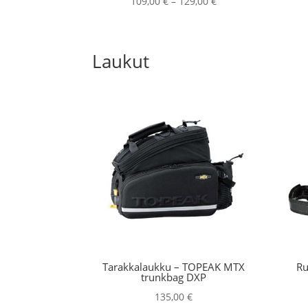
Hintaluokka:
109,00
€
–
129,00
€
109,00 €
-
129,00 €
Laukut
Tarakkalaukku – TOPEAK MTX
Ru
trunkbag DXP
135,00
€