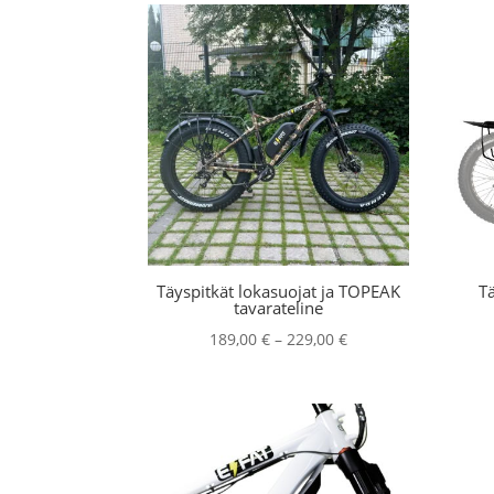
Täyspitkät lokasuojat ja TOPEAK
Tä
tavarateline
Hintaluokka:
189,00
€
–
229,00
€
189,00 €
-
229,00 €