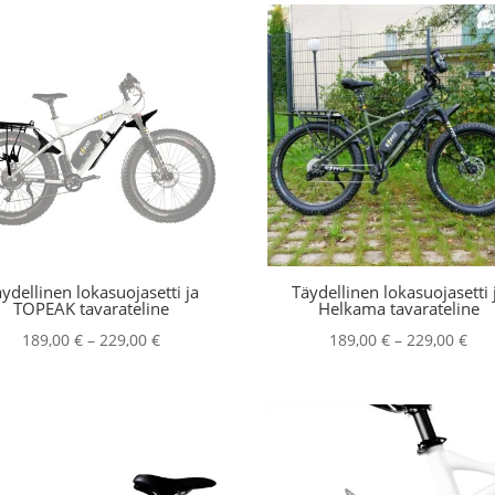
ydellinen lokasuojasetti ja
Täydellinen lokasuojasetti 
TOPEAK tavarateline
Helkama tavarateline
Hintaluokka:
Hin
189,00
€
–
229,00
€
189,00
€
–
229,00
€
189,00 €
189
-
-
229,00 €
229