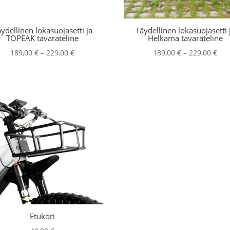
ydellinen lokasuojasetti ja
Täydellinen lokasuojasetti 
TOPEAK tavarateline
Helkama tavarateline
Hintaluokka:
Hin
189,00
€
–
229,00
€
189,00
€
–
229,00
€
189,00 €
189
-
-
229,00 €
229
Etukori