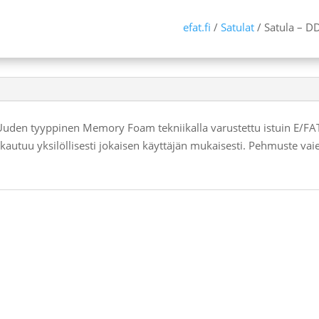
efat.fi
/
Satulat
/ Satula – 
 tyyppinen Memory Foam tekniikalla varustettu istuin E/FAT:
utuu yksilöllisesti jokaisen käyttäjän mukaisesti. Pehmuste vaie