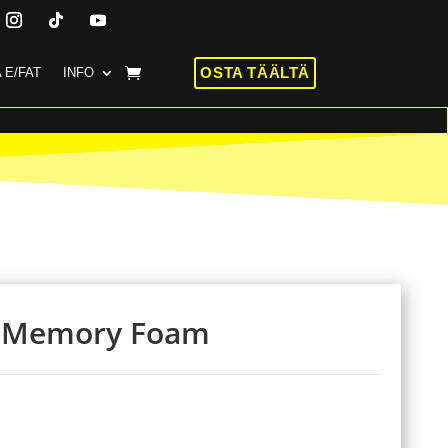
OSTA TÄÄLTÄ
 E/FAT
INFO
K Memory Foam