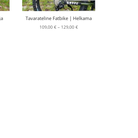
ja
Tavarateline Fatbike | Helkama
Hintaluokka:
109,00
€
–
129,00
€
taluokka:
109,00 €
,00 €
-
129,00 €
,00 €