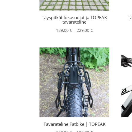
Täyspitkät lokasuojat ja TOPEAK
Tä
tavarateline
Hintaluokka:
189,00
€
–
229,00
€
189,00 €
-
229,00 €
Tavarateline Fatbike | TOPEAK