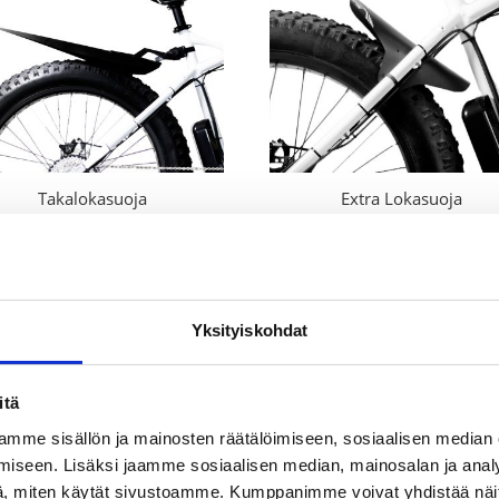
Takalokasuoja
Extra Lokasuoja
30,00
€
15,00
€
Yksityiskohdat
itä
mme sisällön ja mainosten räätälöimiseen, sosiaalisen median
iseen. Lisäksi jaamme sosiaalisen median, mainosalan ja analy
, miten käytät sivustoamme. Kumppanimme voivat yhdistää näitä t