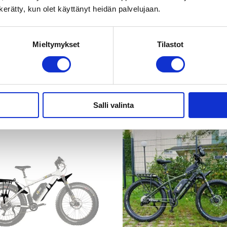
n kerätty, kun olet käyttänyt heidän palvelujaan.
Käsisuojat
Mieltymykset
Tilastot
40,00
€
Salli valinta