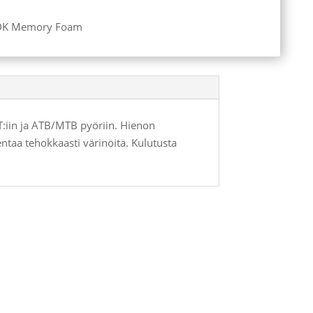
DDK Memory Foam
iin ja ATB/MTB pyöriin. Hienon
ntaa tehokkaasti värinöitä. Kulutusta