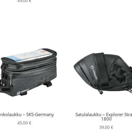
49,00
€
nkolaukku – SKS-Germany
Satulalaukku – Explorer Str
1800
45,00
€
39,00
€