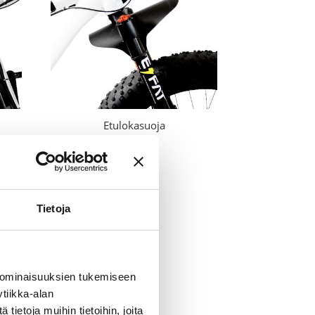
Etulokasuoja
15,00
€
Tietoja
 ominaisuuksien tukemiseen
tiikka-alan
ietoja muihin tietoihin, joita