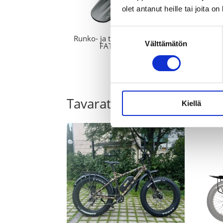
olet antanut heille tai joita o
Suostumuksen
Runko- ja takalokasuoja setti –
Välttämätön
valinta
FATBOARD SET
65,00
€
Tavaratelineet
Kiellä