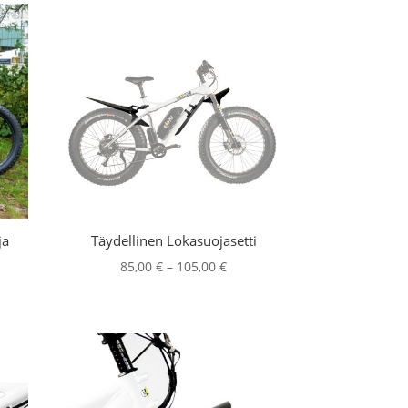
ja
Täydellinen Lokasuojasetti
Hintaluokka:
85,00
€
–
105,00
€
taluokka:
85,00 €
,00 €
-
105,00 €
,00 €