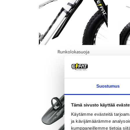
Runkolokasuoja
30,00
€
Suostumus
Tämä sivusto käyttää eväste
Käytämme evästeitä tarjoama
ja kävijämäärämme analysoim
kumppaneillemme tietoja siitä