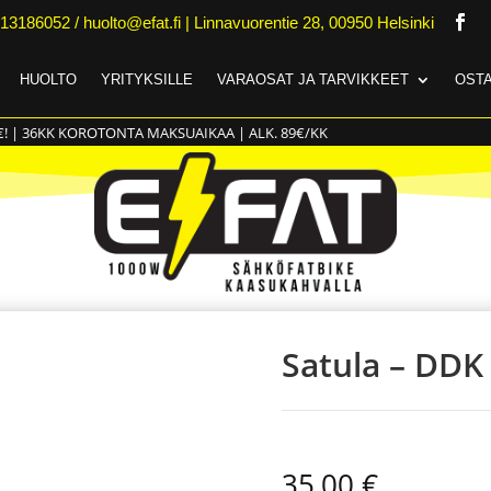
13186052 / huolto@efat.fi | Linnavuorentie 28, 00950 Helsinki
HUOLTO
YRITYKSILLE
VARAOSAT JA TARVIKKEET
OSTA
€! | 36KK KOROTONTA MAKSUAIKAA | ALK. 89€/KK
Satula – DD
35,00
€