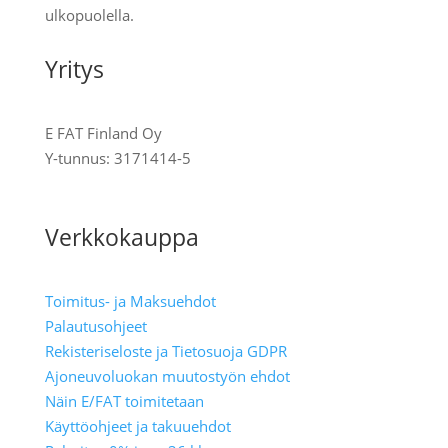
ulkopuolella.
Yritys
E FAT Finland Oy
Y-tunnus:
3171414-5
Tietoa meistä
Verkkokauppa
Toimitus- ja Maksuehdot
Palautusohjeet
Rekisteriseloste ja Tietosuoja GDPR
Ajoneuvoluokan muutostyön ehdot
Näin E/FAT toimitetaan
Käyttöohjeet ja takuuehdot