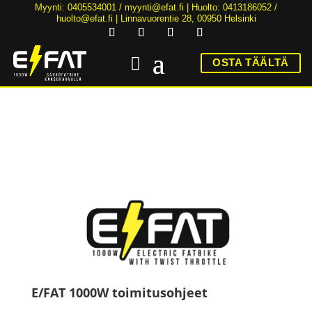
Myynti: 0405534001 /
myynti@efat.fi
| Huolto: 0413186052 /
huolto@efat.fi | Linnavuorentie 28, 00950 Helsinki
OSTA TÄÄLTÄ
HINTA NYT ALK. 2899€! | 36KK KOROTONTA MAKSUAIKAA | ALK. 89€/KK
E/FAT 1000W toimitusohjeet