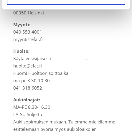
Linnavuorentie 28
00950 Helsinki
Myynti:
040 553 4001
myynti@efat.fi
Huolto:
Käytä ensisijaisesti
huoltolomaketta
.
huolto@efat.fi
Huom! Huoltoon soittoaika:
ma-pe 8.30-10.30.
041 318 6052
Aukioloajat:
MA-PE 8.30-16.30
LA-SU Suljettu
Auki sopimuksen mukaan. Tulemme mielellämme
esittelemään pyöriä myös aukioloaikojen