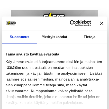
Suostumus
Yksityiskohdat
Tietoja
Tämä sivusto käyttää evästeitä
Käytämme evästeitä tarjoamamme sisällön ja mainosten
räätälöimiseen, sosiaalisen median ominaisuuksien
TILAA E/FAT 1000W TÄSTÄ!
tukemiseen ja kävijämäärämme analysoimiseen. Lisäksi
jaamme sosiaalisen median, mainosalan ja analytiikka-
alan kumppaneillemme tietoja siitä, miten käytät
sivustoamme. Kumppanimme voivat yhdistää näitä
tietoja muihin tietoihin, joita olet antanut heille tai joita on
kerätty, kun olet käyttänyt heidän palvelujaan.