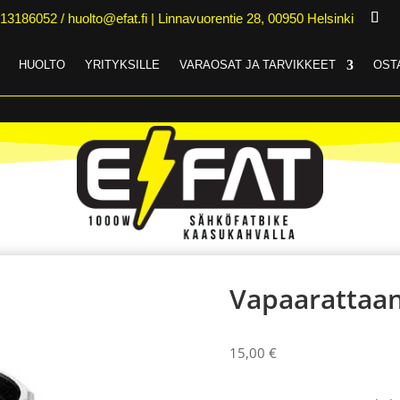
13186052 / huolto@efat.fi | Linnavuorentie 28, 00950 Helsinki
HUOLTO
YRITYKSILLE
VARAOSAT JA TARVIKKEET
OSTA
Vapaarattaan
15,00
€