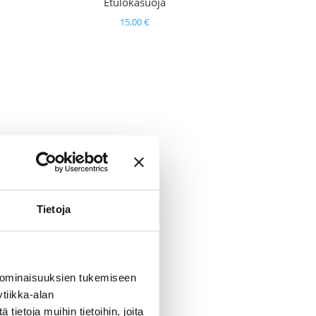
Etulokasuoja
15,00
€
Tietoja
 ominaisuuksien tukemiseen
tiikka-alan
ietoja muihin tietoihin, joita