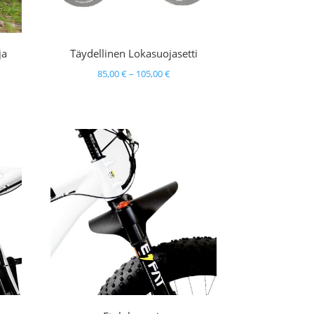
ja
Täydellinen Lokasuojasetti
Hintaluokka:
85,00
€
–
105,00
€
luokka:
85,00 €
0 €
-
105,00 €
0 €