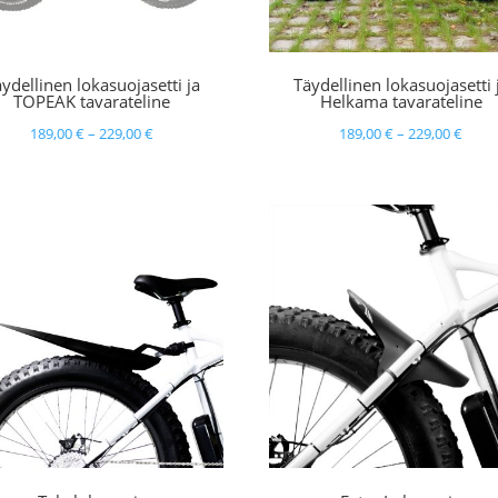
ydellinen lokasuojasetti ja
Täydellinen lokasuojasetti 
TOPEAK tavarateline
Helkama tavarateline
Hintaluokka:
Hinta
189,00
€
–
229,00
€
189,00
€
–
229,00
€
189,00 €
189,0
-
-
229,00 €
229,0