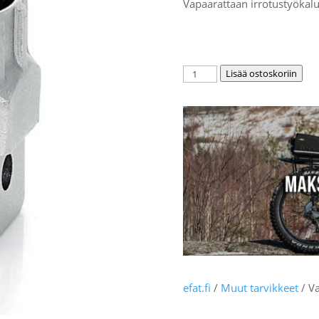
Vapaarattaan irrotustyökal
Vapaarattaan
Lisää ostoskoriin
irrotustyökalu
-
XLC
määrä
efat.fi
/
Muut tarvikkeet
/ Va