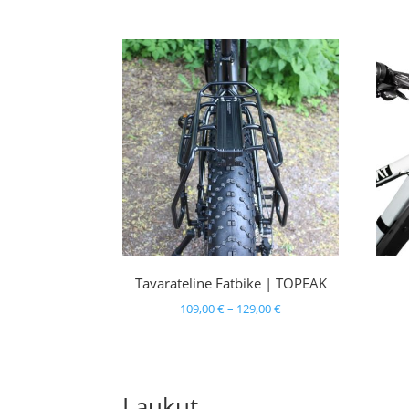
189,00 €
-
229,00 €
Tavarateline Fatbike | TOPEAK
Hintaluokka:
109,00
€
–
129,00
€
109,00 €
-
129,00 €
Laukut