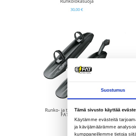
Runkolokasuoja
30,00
€
Suostumus
Runko- ja takalokasuoja setti –
Tämä sivusto käyttää eväste
FATBOARD SET
Käytämme evästeitä tarjoama
65,00
€
ja kävijämäärämme analysoim
kumppaneillemme tietoja siitä