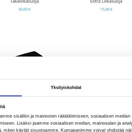
Takalokasuoja
Extra Lokasuoja
30,00
€
15,00
€
Yksityiskohdat
Käsisuojat
itä
40,00
€
mme sisällön ja mainosten räätälöimiseen, sosiaalisen median
iseen. Lisäksi jaamme sosiaalisen median, mainosalan ja analy
, miten käytät sivustoamme. Kumppanimme voivat yhdistää näitä t