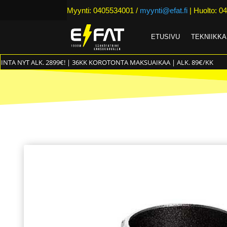
Myynti: 0405534001 /
myynti@efat.fi
| Huolto: 04
ETUSIVU
TEKNIIKKA
INTA NYT ALK. 2899€! | 36KK KOROTONTA MAKSUAIKAA | ALK. 89€/KK