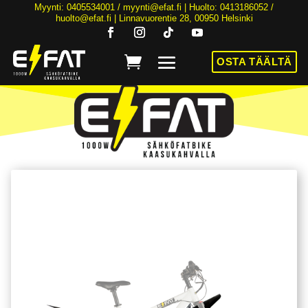
Myynti: 0405534001 /
myynti@efat.fi
| Huolto: 0413186052 /
huolto@efat.fi | Linnavuorentie 28, 00950 Helsinki
OSTA TÄÄLTÄ
HINTA NYT ALK. 2899€! | 36KK KOROTONTA MAKSUAIKAA | ALK. 89€/KK