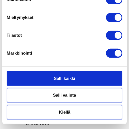
valinta
Mieltymykset
Tarakkalaukku – TOPEAK
Runkolaukku – SKS-
Tilastot
MTX trunkbag DXP
Germany
135,00
€
45,00
€
Markkinointi
Salli kaikki
Salli valinta
Kiellä
Satulalaukku – Explorer
Straps 1800