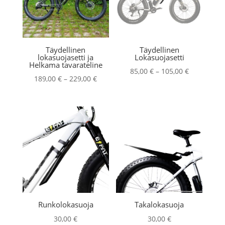
Täydellinen
Täydellinen
lokasuojasetti ja
Lokasuojasetti
Helkama tavarateline
Hintaluokk
85,00
€
–
105,00
€
Hintaluokka:
189,00
€
–
229,00
€
85,00 €
189,00 €
-
-
105,00 €
229,00 €
Runkolokasuoja
Takalokasuoja
30,00
€
30,00
€