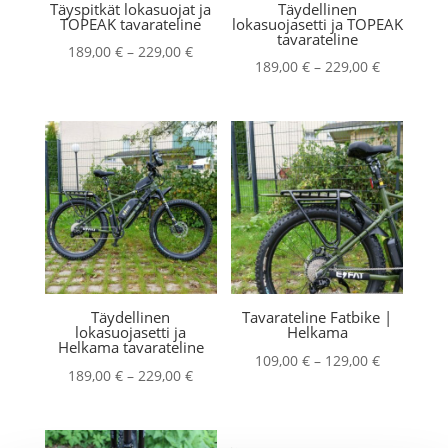
Täyspitkät lokasuojat ja
Täydellinen
TOPEAK tavarateline
lokasuojasetti ja TOPEAK
tavarateline
Hintaluokka:
189,00
€
–
229,00
€
Hintaluokk
189,00
€
–
229,00
€
189,00 €
189,00 €
-
-
229,00 €
229,00 €
Täydellinen
Tavarateline Fatbike |
lokasuojasetti ja
Helkama
Helkama tavarateline
Hintaluokk
109,00
€
–
129,00
€
Hintaluokka:
189,00
€
–
229,00
€
109,00 €
189,00 €
-
-
129,00 €