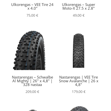
Ulkorengas – VEE Tire 24
Ulkorengas – Super
x 4.0″
Moto-X 27.5 x 2.8″
75,00
€
49,00
€
Nastarengas – Schwalbe
Nastarengas | VEE Tire
Al Mighty | 26″ x 4,8″ |
Snow Avalanche | 26 x
328 nastaa
4,8″
209,00
€
179,00
€