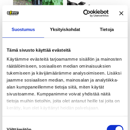
229,00 €
Suostumus
Yksityiskohdat
Tietoja
Tämä sivusto käyttää evästeitä
Tavarateline Fatbike |
Etukori
TOPEAK
Käytämme evästeitä tarjoamamme sisällön ja mainosten
49,00
€
Hintaluokka:
109,00
€
–
129,00
€
räätälöimiseen, sosiaalisen median ominaisuuksien
109,00 €
tukemiseen ja kävijämäärämme analysoimiseen. Lisäksi
-
jaamme sosiaalisen median, mainosalan ja analytiikka-
129,00 €
alan kumppaneillemme tietoja siitä, miten käytät
Laukut
sivustoamme. Kumppanimme voivat yhdistää näitä
tietoja muihin tietoihin, joita olet antanut heille tai joita on
kerätty, kun olet käyttänyt heidän palvelujaan.
Suostumuksen
Välttämätön