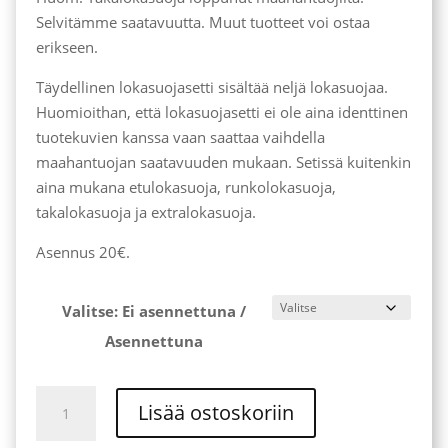
105,00 €
Selvitämme saatavuutta. Muut tuotteet voi ostaa
erikseen.
Täydellinen lokasuojasetti sisältää neljä lokasuojaa.
Huomioithan, että lokasuojasetti ei ole aina identtinen
tuotekuvien kanssa vaan saattaa vaihdella
maahantuojan saatavuuden mukaan. Setissä kuitenkin
aina mukana etulokasuoja, runkolokasuoja,
takalokasuoja ja extralokasuoja.
Asennus 20€.
Valitse: Ei asennettuna /
Asennettuna
Täydellinen
Lisää ostoskoriin
Lokasuojasetti
määrä