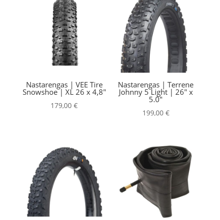
Nastarengas | VEE Tire
Nastarengas | Terrene
Snowshoe | XL 26 x 4,8″
Johnny 5 Light | 26″ x
5.0″
179,00
€
199,00
€