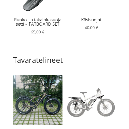
Runko- ja takalokasuoja
Käsisuojat
setti – FATBOARD SET
40,00
€
65,00
€
Tavaratelineet