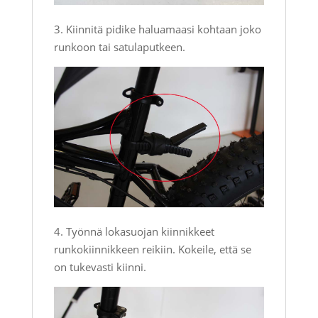
3. Kiinnitä pidike haluamaasi kohtaan joko
runkoon tai satulaputkeen.
4. Työnnä lokasuojan kiinnikkeet
runkokiinnikkeen reikiin. Kokeile, että se
on tukevasti kiinni.