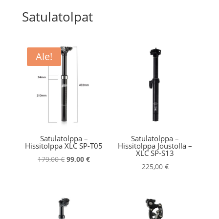
Satulatolpat
Ale!
Satulatolppa –
Satulatolppa –
Hissitolppa XLC SP-T05
Hissitolppa Joustolla –
XLC SP-S13
Alkuperäinen
Nykyinen
179,00
€
99,00
€
225,00
€
hinta
hinta
oli:
on:
179,00 €.
99,00 €.