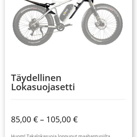
Täydellinen
Lokasuojasetti
Hintaluokka:
85,00
€
–
105,00
€
85,00 €
-
Huom! Takalokasuoja loppunut maahantuojilta.