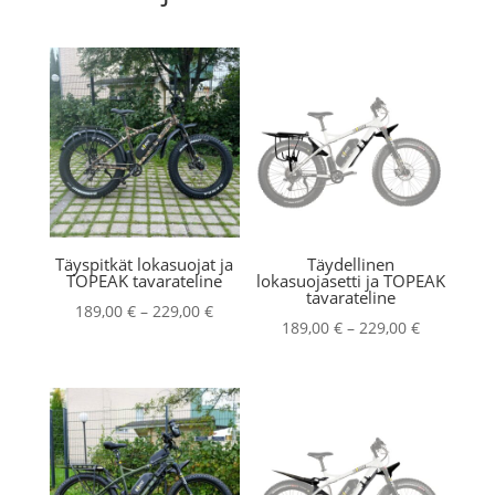
Täyspitkät lokasuojat ja
Täydellinen
TOPEAK tavarateline
lokasuojasetti ja TOPEAK
tavarateline
Hintaluokka:
189,00
€
–
229,00
€
Hintaluokk
189,00
€
–
229,00
€
189,00 €
189,00 €
-
-
229,00 €
229,00 €