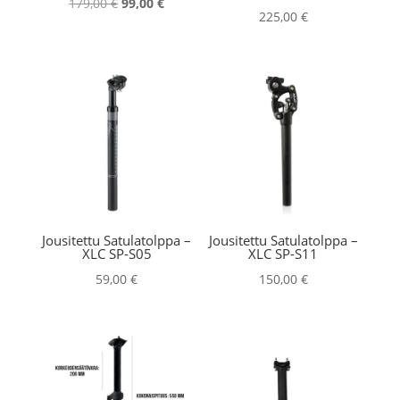
Alkuperäinen
Nykyinen
179,00
€
99,00
€
225,00
€
hinta
hinta
oli:
on:
179,00 €.
99,00 €.
Jousitettu Satulatolppa –
Jousitettu Satulatolppa –
XLC SP-S05
XLC SP-S11
59,00
€
150,00
€