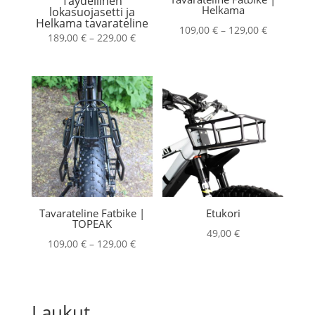
Täydellinen
Helkama
lokasuojasetti ja
Helkama tavarateline
Hintaluokk
109,00
€
–
129,00
€
Hintaluokka:
189,00
€
–
229,00
€
109,00 €
189,00 €
-
-
129,00 €
229,00 €
Tavarateline Fatbike |
Etukori
TOPEAK
49,00
€
Hintaluokka:
109,00
€
–
129,00
€
109,00 €
-
129,00 €
Laukut