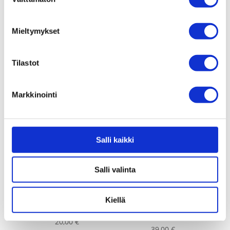
valinta
U-Lukko numerokoodilla
+ 10mm vaijeri Zefal
59,00
€
Mieltymykset
Tilastot
Pumput
Markkinointi
Salli kaikki
Salli valinta
Kiellä
Jalkapumppu 1st gear
Digitaalinen renkaan
ilmanpainemittari – SKS
20,00
€
39,00
€