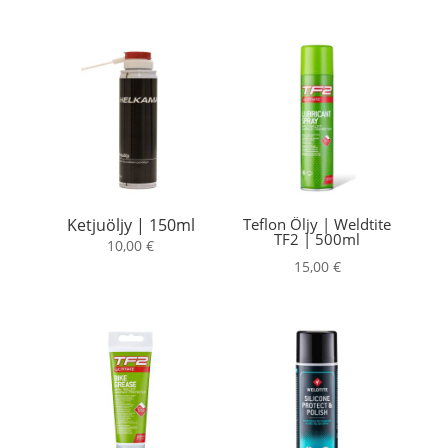
Teflon Öljy | Weldtite
Ketjuöljy | 150ml
TF2 | 500ml
10,00
€
15,00
€