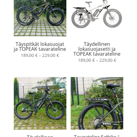
Täyspitkät lokasuojat
Täydellinen
ja TOPEAK tavarateline
lokasuojasetti ja
TOPEAK tavarateline
Hintaluokka:
189,00
€
–
229,00
€
Hintaluokk
189,00
€
–
229,00
€
189,00 €
189,00 €
-
-
229,00 €
229,00 €
Tavarateline Fatbike |