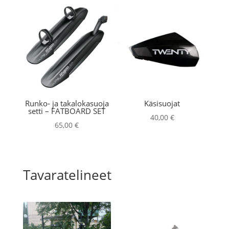
Runko- ja takalokasuoja
Käsisuojat
setti – FATBOARD SET
40,00
€
65,00
€
Tavaratelineet