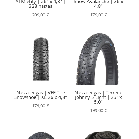
Al Mighty | 26″ x 4,8″ |
Snow Avalanche | 26 x
328 nastaa
4,8″
209,00
€
179,00
€
Nastarengas | VEE Tire
Nastarengas | Terrene
Snowshoe | XL 26 x 4,8″
Johnny 5 Light | 26″ x
5.0″
179,00
€
199,00
€