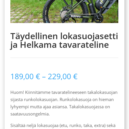
Täydellinen lokasuojasetti
ja Helkama tavarateline
Hintaluokka:
189,00
€
–
229,00
€
189,00 €
-
Huom! Kiinnitämme tavaratelineeseen takalokasuojan
229,00 €
sijasta runkolokasuojan. Runkolokasuoja on hieman
lyhyempi mutta ajaa asiansa. Takalokasuojassa on
saatavuusongelmia.
Sisältää neljä lokasuojaa (etu, runko, taka, extra) sekä