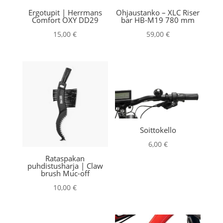
Ergotupit | Herrmans
Ohjaustanko – XLC Riser
Comfort OXY DD29
bar HB-M19 780 mm
15,00
€
59,00
€
Soittokello
6,00
€
Rataspakan
puhdistusharja | Claw
brush Muc-off
10,00
€