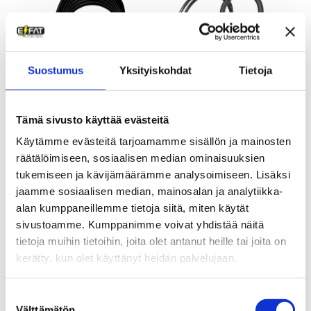
Suostumus
Yksityiskohdat
Tietoja
Vaijerilukko avaimella |
U-lukko Vaijerilla |
Tämä sivusto käyttää evästeitä
XLC
Trelock U4 Flex
Käytämme evästeitä tarjoamamme sisällön ja mainosten
29,00
€
79,00
€
räätälöimiseen, sosiaalisen median ominaisuuksien
tukemiseen ja kävijämäärämme analysoimiseen. Lisäksi
jaamme sosiaalisen median, mainosalan ja analytiikka-
alan kumppaneillemme tietoja siitä, miten käytät
sivustoamme. Kumppanimme voivat yhdistää näitä
tietoja muihin tietoihin, joita olet antanut heille tai joita on
kerätty, kun olet käyttänyt heidän palvelujaan.
Suostumuksen
Välttämätön