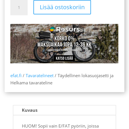
Täydellinen
Lisää ostoskoriin
lokasuojasetti
ja
Helkama
tavarateline
määrä
efat.fi
/
Tavaratelineet
/ Täydellinen lokasuojasetti ja
Helkama tavarateline
Kuvaus
HUOM! Sopii vain E/FAT pyöriin, joissa