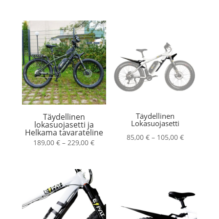
189,00 €
-
-
229,00 €
229,00 €
Täydellinen
Täydellinen
Lokasuojasetti
lokasuojasetti ja
Helkama tavarateline
Hintaluokk
85,00
€
–
105,00
€
Hintaluokka:
189,00
€
–
229,00
€
85,00 €
189,00 €
-
-
105,00 €
229,00 €