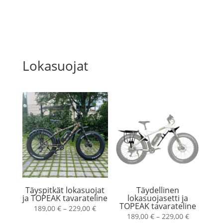
Lokasuojat
Täyspitkät lokasuojat
Täydellinen
ja TOPEAK tavarateline
lokasuojasetti ja
TOPEAK tavarateline
Hintaluokka:
189,00
€
–
229,00
€
Hintaluokk
189,00
€
–
229,00
€
189,00 €