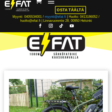
OSTA TÄÄLTÄ
Myynti: 0405534001 /
myynti@efat.fi
| Huolto: 0413186052 /
huolto@efat.fi | Linnavuorentie 28, 00950 Helsinki
HINTA NYT ALK. 2899€! | 36KK KOROTONTA MAKSUAIKAA | ALK. 89€/KK