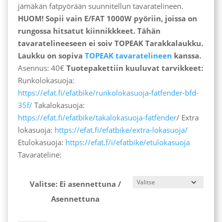
jämäkän fatpyörään suunnitellun tavaratelineen.
HUOM! Sopii vain E/FAT 1000W pyöriin, joissa on
rungossa hitsatut kiinnikkkeet. Tähän
tavaratelineeseen ei soiv TOPEAK Tarakkalaukku.
Laukku on sopiva
TOPEAK tavaratelineen
kanssa.
Asennus: 40€
Tuotepakettiin kuuluvat tarvikkeet:
Runkolokasuoja:
https://efat.fi/efatbike/runkolokasuoja-fatfender-bfd-
35f/
Takalokasuoja:
https://efat.fi/efatbike/takalokasuoja-fatfender
/ Extra
lokasuoja:
https://efat.fi/efatbike/extra-lokasuoja/
Etulokasuoja:
https://efat.f/i/efatbike/etulokasuoja
Tavarateline:
Valitse: Ei asennettuna /
Asennettuna