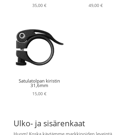
35,00
€
49,00
€
Satulatolpan kiristin
31,6mm
15,00
€
Ulko- ja sisärenkaat
Huom! Koska käytämme markkinoiden leveintä