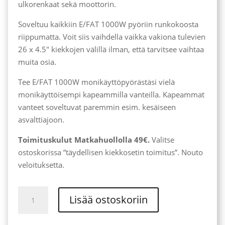
ulkorenkaat sekä moottorin.
Soveltuu kaikkiin E/FAT 1000W pyöriin runkokoosta
riippumatta. Voit siis vaihdella vaikka vakiona tulevien
26 x 4.5″ kiekkojen välillä ilman, että tarvitsee vaihtaa
muita osia.
Tee E/FAT 1000W monikäyttöpyörästäsi vielä
monikäyttöisempi kapeammilla vanteilla. Kapeammat
vanteet soveltuvat paremmin esim. kesäiseen
asvalttiajoon.
Toimituskulut Matkahuollolla 49€.
Valitse
ostoskorissa ”täydellisen kiekkosetin toimitus”. Nouto
veloituksetta.
Täydellinen
Lisää ostoskoriin
kiekkosetti
27.5"