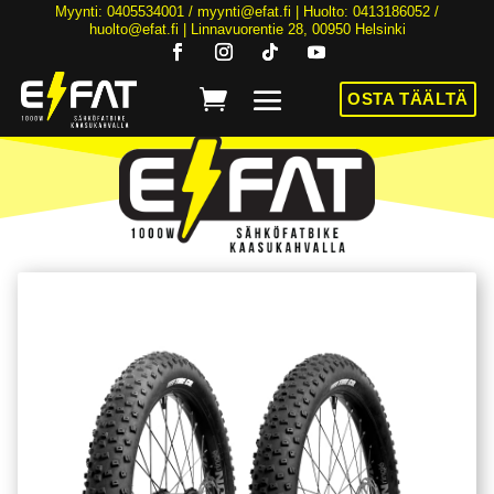
Myynti: 0405534001 /
myynti@efat.fi
| Huolto: 0413186052 /
huolto@efat.fi | Linnavuorentie 28, 00950 Helsinki
OSTA TÄÄLTÄ
HINTA NYT ALK. 2899€! | 36KK KOROTONTA MAKSUAIKAA | ALK. 89€/KK