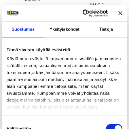
79,00
€
Suostumus
Yksityiskohdat
Tietoja
Tämä sivusto käyttää evästeitä
Käytämme evästeitä tarjoamamme sisällön ja mainosten
räätälöimiseen, sosiaalisen median ominaisuuksien
tukemiseen ja kävijämäärämme analysoimiseen. Lisäksi
jaamme sosiaalisen median, mainosalan ja analytiikka-
U-Lukko numerokoodilla +
alan kumppaneillemme tietoja siitä, miten käytät
10mm vaijeri Zefal
sivustoamme. Kumppanimme voivat yhdistää näitä
59,00
€
tietoja muihin tietoihin, joita olet antanut heille tai joita on
kerätty, kun olet käyttänyt heidän palvelujaan.
Suostumuksen
Pumput
Välttämätön