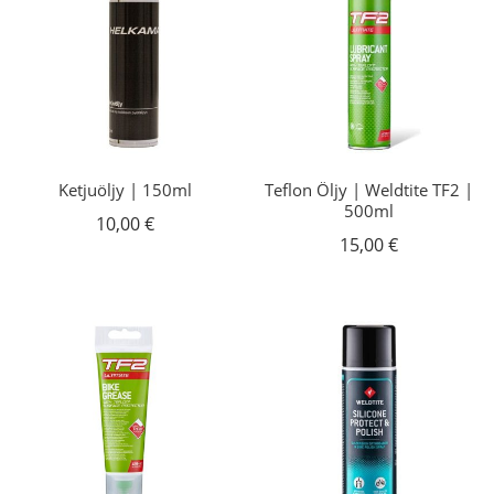
Ketjuöljy | 150ml
Teflon Öljy | Weldtite TF2 |
500ml
10,00
€
15,00
€