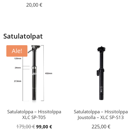
20,00
€
Satulatolpat
Ale!
Satulatolppa – Hissitolppa
Satulatolppa – Hissitolppa
XLC SP-T05
Joustolla – XLC SP-S13
Alkuperäinen
Nykyinen
179,00
€
225,00
€
99,00
€
hinta
hinta