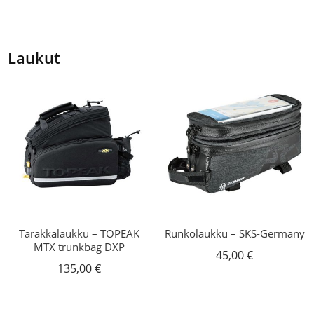
109,00 €
-
129,00 €
Laukut
Tarakkalaukku – TOPEAK
Runkolaukku – SKS-Germany
MTX trunkbag DXP
45,00
€
135,00
€