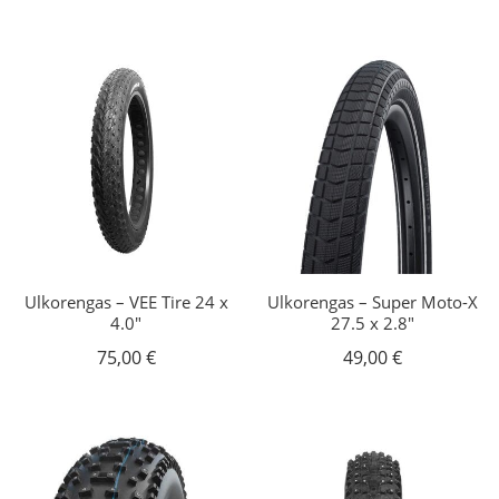
Ulkorengas – VEE Tire 24 x
Ulkorengas – Super Moto-X
4.0″
27.5 x 2.8″
75,00
€
49,00
€