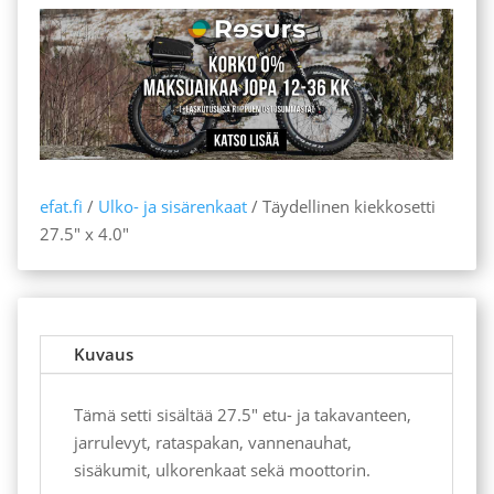
x
4.0"
määrä
efat.fi
/
Ulko- ja sisärenkaat
/ Täydellinen kiekkosetti
27.5″ x 4.0″
Kuvaus
Tämä setti sisältää 27.5" etu- ja takavanteen,
jarrulevyt, rataspakan, vannenauhat,
sisäkumit, ulkorenkaat sekä moottorin.