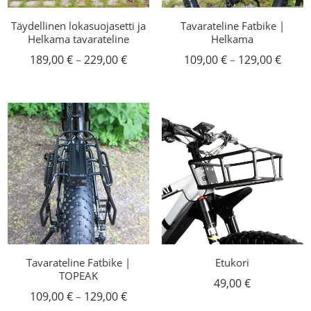
Täydellinen lokasuojasetti ja
Tavarateline Fatbike |
Helkama tavarateline
Helkama
Hintaluokka:
Hinta
189,00
€
–
229,00
€
109,00
€
–
129,00
€
189,00 €
109,0
-
-
229,00 €
129,0
Tavarateline Fatbike |
Etukori
TOPEAK
49,00
€
Hintaluokka:
109,00
€
–
129,00
€