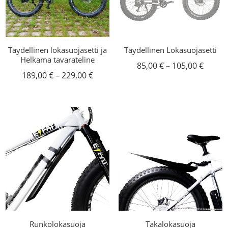
Täydellinen lokasuojasetti ja
Täydellinen Lokasuojasetti
Helkama tavarateline
Hintal
85,00
€
–
105,00
€
Hintaluokka:
189,00
€
–
229,00
€
85,00 
189,00 €
-
-
105,00
229,00 €
Runkolokasuoja
Takalokasuoja