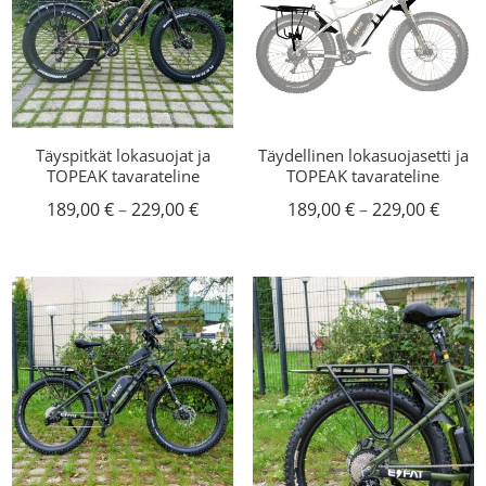
Täyspitkät lokasuojat ja
Täydellinen lokasuojasetti ja
TOPEAK tavarateline
TOPEAK tavarateline
Hintaluokka:
Hinta
189,00
€
–
229,00
€
189,00
€
–
229,00
€
189,00 €
189,0
-
-
229,00 €
229,0