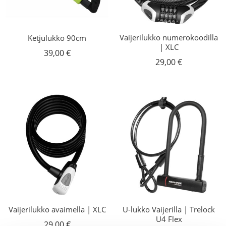
Vaijerilukko numerokoodilla
Ketjulukko 90cm
| XLC
39,00
€
29,00
€
Vaijerilukko avaimella | XLC
U-lukko Vaijerilla | Trelock
U4 Flex
29,00
€