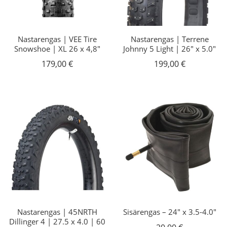
Nastarengas | VEE Tire
Nastarengas | Terrene
Snowshoe | XL 26 x 4,8″
Johnny 5 Light | 26″ x 5.0″
179,00
€
199,00
€
Nastarengas | 45NRTH
Sisärengas – 24″ x 3.5-4.0″
Dillinger 4 | 27.5 x 4.0 | 60