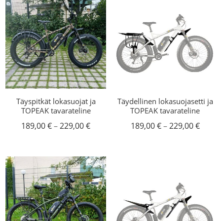
Täyspitkät lokasuojat ja
Täydellinen lokasuojasetti ja
TOPEAK tavarateline
TOPEAK tavarateline
Hintaluokka:
Hinta
189,00
€
–
229,00
€
189,00
€
–
229,00
€
189,00 €
189,0
-
-
229,00 €
229,0