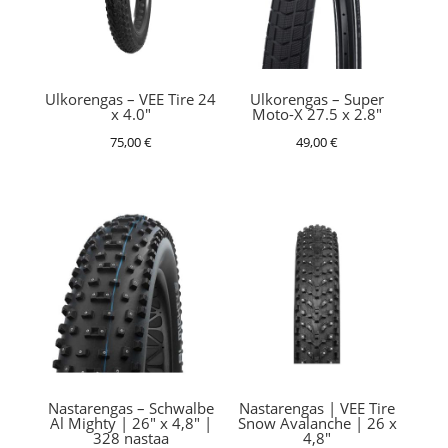
Ulkorengas – VEE Tire 24
Ulkorengas – Super
x 4.0″
Moto-X 27.5 x 2.8″
75,00
€
49,00
€
Nastarengas – Schwalbe
Nastarengas | VEE Tire
Al Mighty | 26″ x 4,8″ |
Snow Avalanche | 26 x
328 nastaa
4,8″