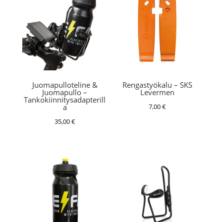
Juomapulloteline &
Rengastyökalu – SKS
Juomapullo –
Levermen
Tankokiinnitysadapterill
7,00
€
a
35,00
€