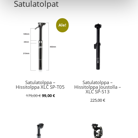
Satulatolpat
Ale!
Satulatolppa –
Satulatolppa –
Hissitolppa XLC SP-T05
Hissitolppa Joustolla –
XLC SP-S13
Alkuperäinen
Nykyinen
179,00
€
99,00
€
225,00
€
hinta
hinta
oli:
on:
179,00 €.
99,00 €.