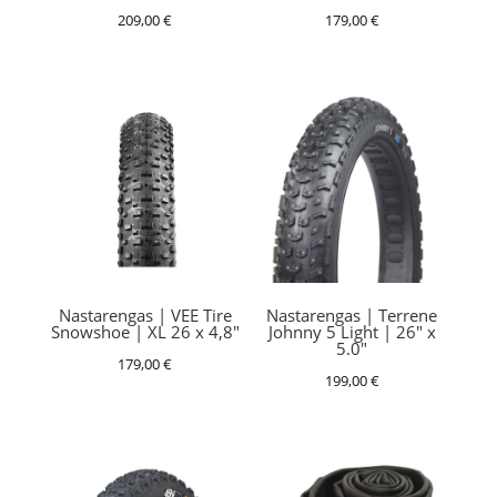
209,00
€
179,00
€
Nastarengas | VEE Tire
Nastarengas | Terrene
Snowshoe | XL 26 x 4,8″
Johnny 5 Light | 26″ x
5.0″
179,00
€
199,00
€