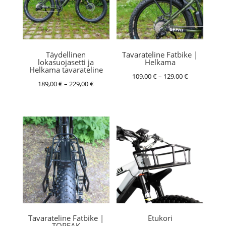
Täydellinen
Tavarateline Fatbike |
lokasuojasetti ja
Helkama
Helkama tavarateline
Hintaluokka:
109,00
€
–
129,00
€
Hintaluokka:
189,00
€
–
229,00
€
109,00 €
189,00 €
-
-
129,00 €
229,00 €
Tavarateline Fatbike |
Etukori
TOPEAK