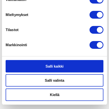
valinta
Satula – DDK Memory
Satula – DDK Memory
Foam Leveä
Foam
35,00
€
35,00
€
Mieltymykset
Tilastot
Markkinointi
Salli kaikki
E/FAT vakio satula
Salli valinta
20,00
€
Kiellä