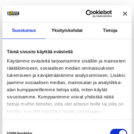
Iskunvaimennin
pumppu – XLC
Suostumus
Yksityiskohdat
Tietoja
49,00
€
Tämä sivusto käyttää evästeitä
Satulat
Käytämme evästeitä tarjoamamme sisällön ja mainosten
räätälöimiseen, sosiaalisen median ominaisuuksien
tukemiseen ja kävijämäärämme analysoimiseen. Lisäksi
jaamme sosiaalisen median, mainosalan ja analytiikka-
alan kumppaneillemme tietoja siitä, miten käytät
sivustoamme. Kumppanimme voivat yhdistää näitä
tietoja muihin tietoihin, joita olet antanut heille tai joita on
kerätty, kun olet käyttänyt heidän palvelujaan.
Suostumuksen
Välttämätön