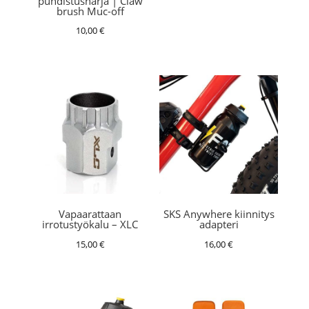
puhdistusharja | Claw
brush Muc-off
10,00
€
Vapaarattaan
SKS Anywhere kiinnitys
irrotustyökalu – XLC
adapteri
15,00
€
16,00
€