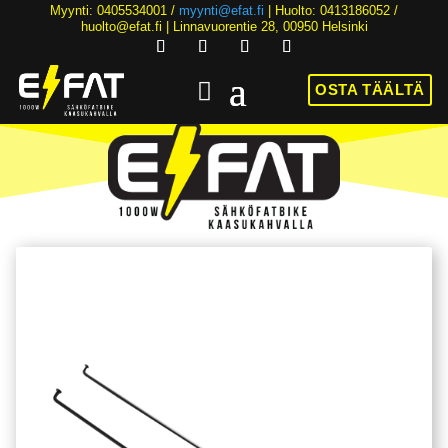
Myynti: 0405534001 /
myynti@efat.fi
| Huolto: 0413186052 /
huolto@efat.fi | Linnavuorentie 28, 00950 Helsinki
OSTA TÄÄLTÄ
HINTA NYT ALK. 2899€! | 36KK KOROTONTA MAKSUAIKAA | ALK. 89€/KK