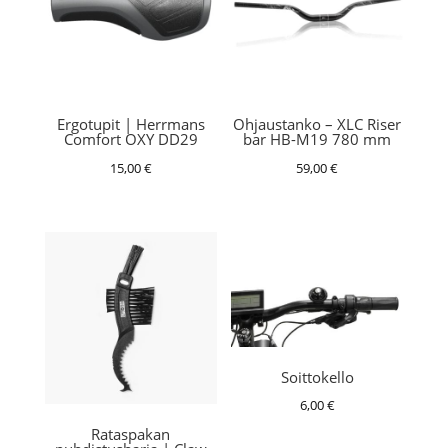
Ergotupit | Herrmans
Ohjaustanko – XLC Riser
Comfort OXY DD29
bar HB-M19 780 mm
15,00
€
59,00
€
Soittokello
6,00
€
Rataspakan