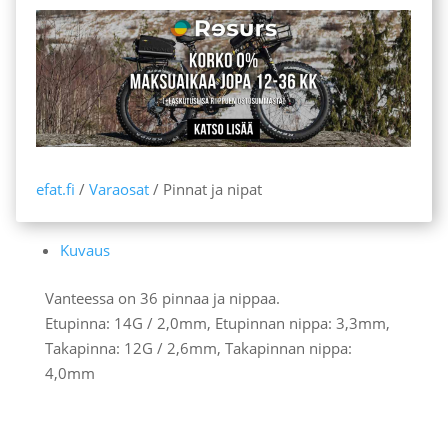
nipat
määrä
efat.fi
/
Varaosat
/ Pinnat ja nipat
Kuvaus
Vanteessa on 36 pinnaa ja nippaa.
Etupinna: 14G / 2,0mm, Etupinnan nippa: 3,3mm,
Takapinna: 12G / 2,6mm, Takapinnan nippa:
4,0mm