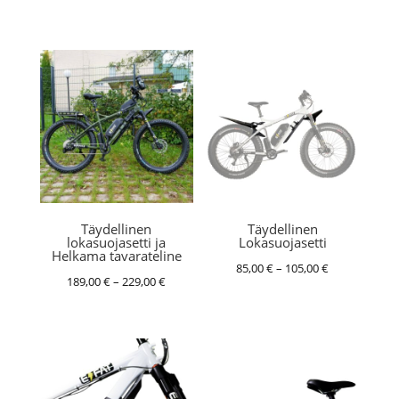
189,00 €
189,00 €
-
-
229,00 €
229,00 €
Täydellinen
Täydellinen
lokasuojasetti ja
Lokasuojasetti
Helkama tavarateline
Hintaluokka:
85,00
€
–
105,00
€
Hintaluokka:
189,00
€
–
229,00
€
85,00 €
189,00 €
-
-
105,00 €
229,00 €