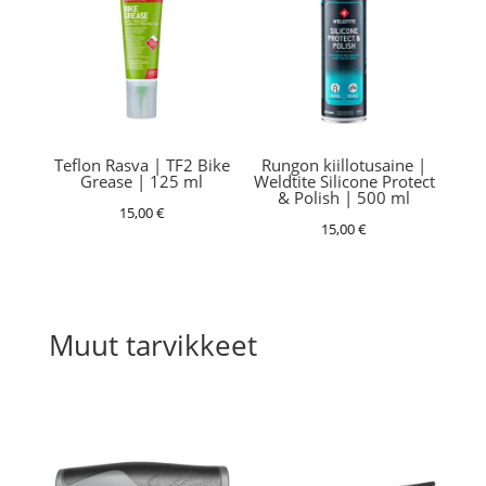
Teflon Rasva | TF2 Bike
Rungon kiillotusaine |
Grease | 125 ml
Weldtite Silicone Protect
& Polish | 500 ml
15,00
€
15,00
€
Muut tarvikkeet