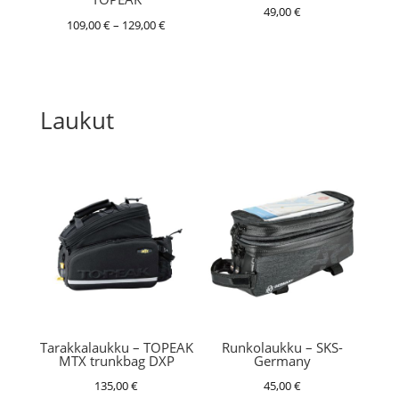
49,00
€
Hintaluokka:
109,00
€
–
129,00
€
109,00 €
-
129,00 €
Laukut
Tarakkalaukku – TOPEAK
Runkolaukku – SKS-
MTX trunkbag DXP
Germany
135,00
€
45,00
€