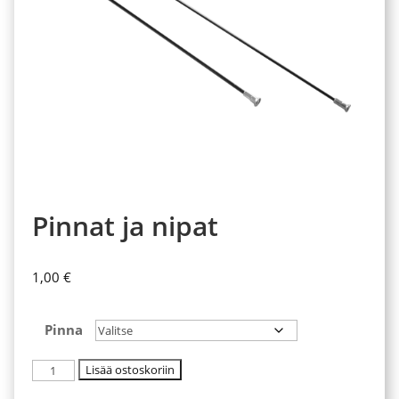
Pinnat ja nipat
1,00
€
Pinna
Pinnat
Lisää ostoskoriin
ja