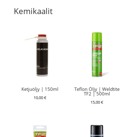
Kemikaalit
Ketjuöljy | 150ml
Teflon Öljy | Weldtite
TF2 | 500ml
10,00
€
15,00
€