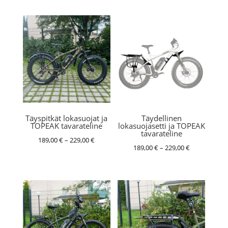
Täyspitkät lokasuojat ja
Täydellinen
TOPEAK tavarateline
lokasuojasetti ja TOPEAK
tavarateline
Hintaluokka:
189,00
€
–
229,00
€
Hintaluokka:
189,00
€
–
229,00
€
189,00 €
189,00 €
-
-
229,00 €
229,00 €