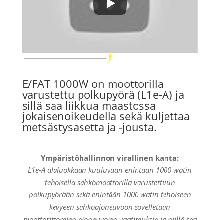
E/FAT 1000W on moottorilla
varustettu polkupyörä (L1e-A) ja
sillä saa liikkua maastossa
jokaisenoikeudella sekä kuljettaa
metsästysasetta ja -jousta.
Ympäristöhallinnon virallinen kanta:
L1e-A alaluokkaan kuuluvaan enintään 1000 watin
tehoisella sähkömoottorilla varustettuun
polkupyörään sekä enintään 1000 watin tehoiseen
kevyeen sähköajoneuvoon sovelletaan
moottorittomien ajoneuvojen vaatimuksia ja niillä saa