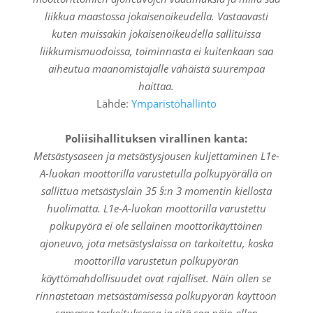
liikkua maastossa jokaisenoikeudella. Vastaavasti
kuten muissakin jokaisenoikeudella sallituissa
liikkumismuodoissa, toiminnasta ei kuitenkaan saa
aiheutua maanomistajalle vähäistä suurempaa
haittaa.
Lähde:
Ympäristöhallinto
Poliisihallituksen virallinen kanta:
Metsästysaseen
ja
metsästysjousen
kuljettaminen
L1e-
A-luokan moottorilla varustetulla polkupyörällä on
sallittua metsästys
lain 35 §:n 3 momentin kiellosta
huolimatta. L1e-A-luokan moottorilla varus
tettu
polkupyörä ei ole sellainen moottorikäyttöinen
ajoneuvo, jota metsäs
tyslaissa on tarkoitettu, koska
moottorilla varustetun polkupyörän
käyttö
mahdollisuudet ovat rajalliset. Näin ollen se
rinnastetaan metsästämisessä
polkupyörän käyttöön
samassa tarkoituksessa ja sitä saa näin ollen