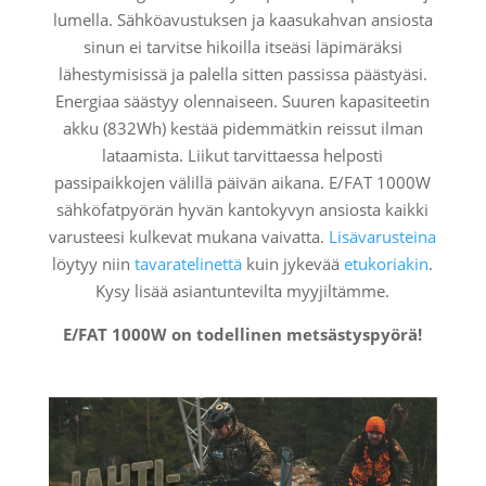
lumella. Sähköavustuksen ja kaasukahvan ansiosta
sinun ei tarvitse hikoilla itseäsi läpimäräksi
lähestymisissä ja palella sitten passissa päästyäsi.
Energiaa säästyy olennaiseen. Suuren kapasiteetin
akku (832Wh) kestää pidemmätkin reissut ilman
lataamista. Liikut tarvittaessa helposti
passipaikkojen välillä päivän aikana. E/FAT 1000W
sähköfatpyörän hyvän kantokyvyn ansiosta kaikki
varusteesi kulkevat mukana vaivatta.
Lisävarusteina
löytyy niin
tavaratelinettä
kuin jykevää
etukoriakin
.
Kysy lisää asiantuntevilta myyjiltämme.
E/FAT 1000W on todellinen metsästyspyörä!