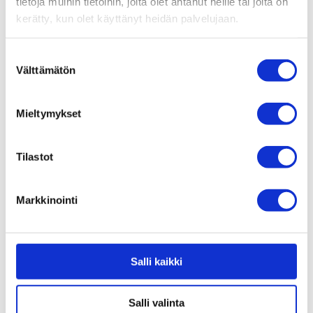
tietoja muihin tietoihin, joita olet antanut heille tai joita on
metsästyskauden ulkopuolella. E/FAT sähköpyörän
kerätty, kun olet käyttänyt heidän palvelujaan.
avulla juoksutat koirat metsätiellä, pellolla tai
vaikka järven jäällä.
Suostumuksen
Välttämätön
valinta
Mieltymykset
Tilastot
Markkinointi
Salli kaikki
Salli valinta