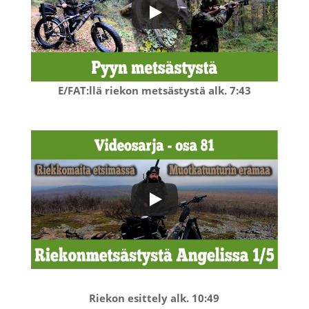
E/FAT:llä riekon metsästystä alk. 7:43
Riekon esittely alk. 10:49