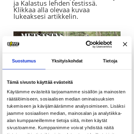
ja Kalastus lehden testissä.
Klikkaa alla olevaa kuvaa
lukeaksesi artikkelin.
Suostumus
Yksityiskohdat
Tietoja
Tämä sivusto käyttää evästeitä
Käytämme evästeitä tarjoamamme sisällön ja mainosten
räätälöimiseen, sosiaalisen median ominaisuuksien
tukemiseen ja kävijämäärämme analysoimiseen. Lisäksi
Metsästyskoirien juoksutus
jaamme sosiaalisen median, mainosalan ja analytiikka-
alan kumppaneillemme tietoja siitä, miten käytät
sivustoamme. Kumppanimme voivat yhdistää näitä
Metsästyskoira tarvitsee säännöllistä liikuntaa myös