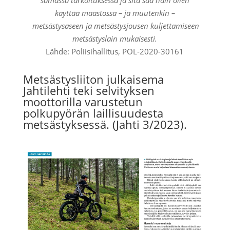
käyttää
maastossa – ja muutenkin –
metsästysaseen
ja
metsästysjousen
kuljetta
miseen
metsästyslain mukaisesti.
Lähde: Poliisihallitus, POL-2020-30161
Metsästysliiton julkaisema
Jahtilehti teki selvityksen
moottorilla varustetun
polkupyörän laillisuudesta
metsästyksessä. (Jahti 3/2023).