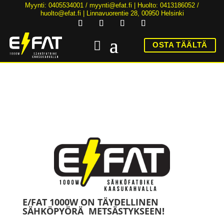
Myynti: 0405534001 /
myynti@efat.fi
| Huolto: 0413186052 /
huolto@efat.fi | Linnavuorentie 28, 00950 Helsinki
OSTA TÄÄLTÄ
HINTA NYT ALK. 2899€! | 36KK KOROTONTA MAKSUAIKAA | ALK. 89€/KK
E/FAT 1000W ON TÄYDELLINEN
SÄHKÖPYÖRÄ METSÄSTYKSEEN!