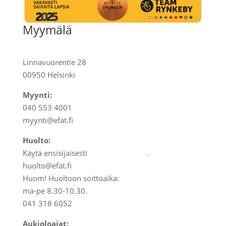
Myymälä
Linnavuorentie 28
00950 Helsinki
Myynti:
040 553 4001
myynti@efat.fi
Huolto:
Käytä ensisijaisesti
huoltolomaketta
.
huolto@efat.fi
Huom! Huoltoon soittoaika:
ma-pe 8.30-10.30.
041 318 6052
Aukioloajat: