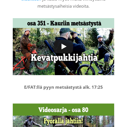
metsästysaiheisia videoita.
E/FAT:llä pyyn metsästystä alk. 17:25