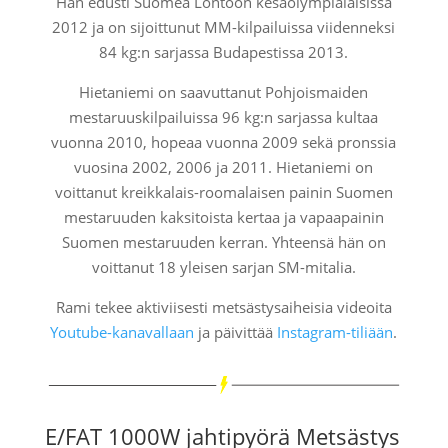
Hän edusti Suomea Lontoon kesäolympialaisissa
2012 ja on sijoittunut MM-kilpailuissa viidenneksi
84 kg:n sarjassa Budapestissa 2013.
Hietaniemi on saavuttanut Pohjoismaiden
mestaruuskilpailuissa 96 kg:n sarjassa kultaa
vuonna 2010, hopeaa vuonna 2009 sekä pronssia
vuosina 2002, 2006 ja 2011. Hietaniemi on
voittanut kreikkalais-roomalaisen painin Suomen
mestaruuden kaksitoista kertaa ja vapaapainin
Suomen mestaruuden kerran. Yhteensä hän on
voittanut 18 yleisen sarjan SM-mitalia.
Rami tekee aktiviisesti metsästysaiheisia videoita
Youtube-kanavallaan
ja päivittää
Instagram-tiliään
.
E/FAT 1000W jahtipyörä Metsästys