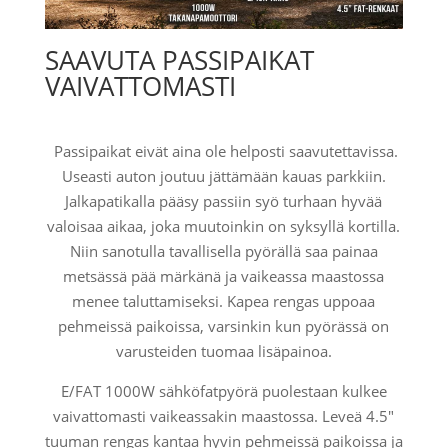
SAAVUTA PASSIPAIKAT
VAIVATTOMASTI
Passipaikat eivät aina ole helposti saavutettavissa.
Useasti auton joutuu jättämään kauas parkkiin.
Jalkapatikalla pääsy passiin syö turhaan hyvää
valoisaa aikaa, joka muutoinkin on syksyllä kortilla.
Niin sanotulla tavallisella pyörällä saa painaa
metsässä pää märkänä ja vaikeassa maastossa
menee taluttamiseksi. Kapea rengas uppoaa
pehmeissä paikoissa, varsinkin kun pyörässä on
varusteiden tuomaa lisäpainoa.
E/FAT 1000W sähköfatpyörä puolestaan kulkee
vaivattomasti vaikeassakin maastossa. Leveä 4.5"
tuuman rengas kantaa hyvin pehmeissä paikoissa ja